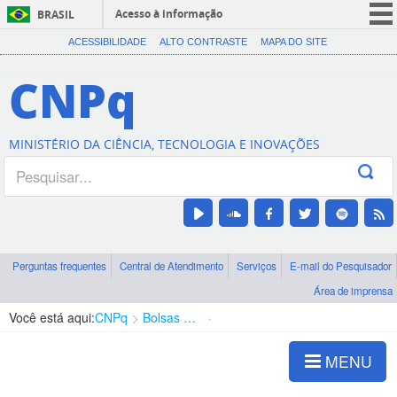
Acesso à informação
BRASIL
CORONAVÍRUS (COVID-19)
ACESSIBILIDADE
ALTO CONTRASTE
MAPA DO SITE
Participe
CNPq
Serviços
Legislação
MINISTÉRIO DA CIÊNCIA, TECNOLOGIA E INOVAÇÕES
Canais
Perguntas frequentes
Central de Atendimento
Serviços
E-mail do Pesquisador
Área de imprensa
Você está aqui:
CNPq
Bolsas e Auxílios Vigentes
Projetos de Pesquisa
MENU