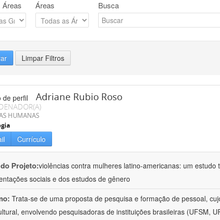
 Áreas
Áreas
Busca
rar
Limpar Filtros
Adriane Rubio Roso
DENADOR(A)
IAS HUMANAS
ogia
il
Currículo
 do Projeto:
violências contra mulheres latino-americanas: um estudo tr
entações sociais e dos estudos de gênero
mo:
Trata-se de uma proposta de pesquisa e formação de pessoal, cujo c
ultural, envolvendo pesquisadoras de instituições brasileiras (UFSM