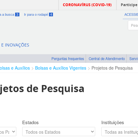
CORONAVÍRUS (COVID-19)
Participe
ra a busca
3
Ir para o rodapé
4
ACESSI
A E INOVAÇÕES
Perguntas frequentes
Central de Atendimento
Serv
olsas e Auxílios
Bolsas e Auxílios Vigentes
Projetos de Pesquisa
jetos de Pesquisa
Estados
Instituições