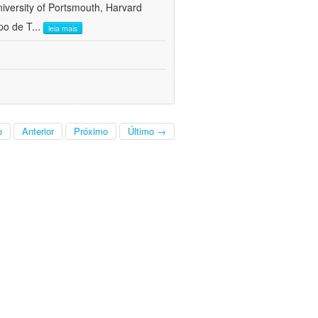
versity of Portsmouth, Harvard
po de T
...
leia mais
o
Anterior
Próximo
Último →