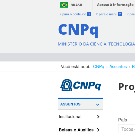
Acesso à informação
BRASIL
Ir para o conteúdo
1
Ir para o menu
2
Ir pa
CNPq
MINISTÉRIO DA CIÊNCIA, TECNOLOGI
Você está aqui:
CNPq
Assuntos
B
Pro
ASSUNTOS
Institucional
País
Bolsas e Auxílios