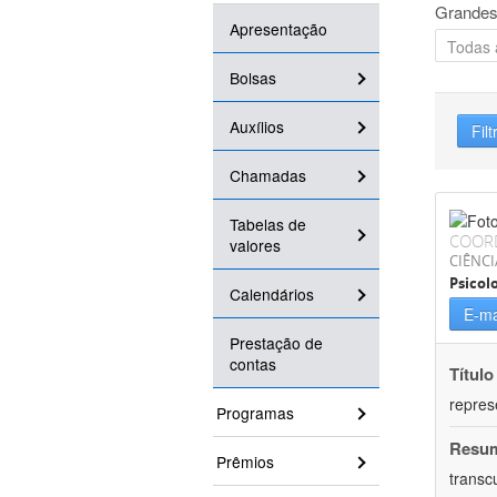
Grandes
Apresentação
Bolsas
Auxílios
Filt
Chamadas
Tabelas de
COOR
valores
CIÊNC
Psicol
Calendários
E-ma
Prestação de
contas
Título
repres
Programas
Resu
Prêmios
transc