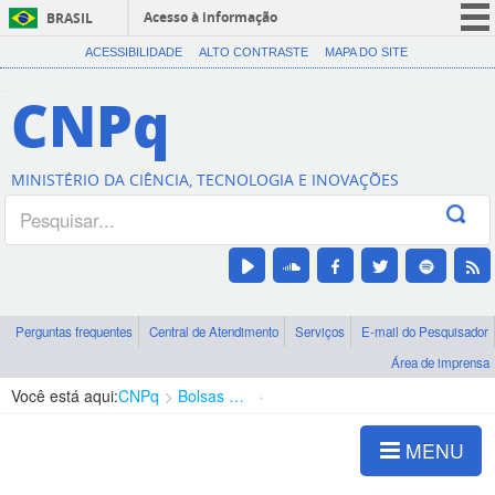
Acesso à informação
BRASIL
CORONAVÍRUS (COVID-19)
ACESSIBILIDADE
ALTO CONTRASTE
MAPA DO SITE
Participe
CNPq
Serviços
Legislação
MINISTÉRIO DA CIÊNCIA, TECNOLOGIA E INOVAÇÕES
Canais
Perguntas frequentes
Central de Atendimento
Serviços
E-mail do Pesquisador
Área de imprensa
Você está aqui:
CNPq
Bolsas e Auxílios Vigentes
Projetos de Pesquisa
MENU