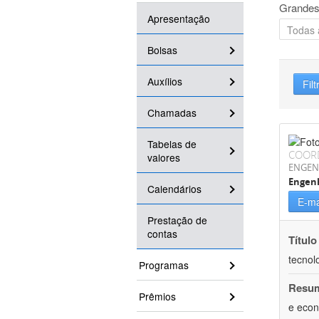
Grandes
Apresentação
Bolsas
Auxílios
Filt
Chamadas
Tabelas de
COOR
valores
ENGEN
Engen
Calendários
E-ma
Prestação de
contas
Título
tecnol
Programas
Resu
Prêmios
e econ