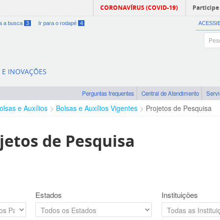
CORONAVÍRUS (COVID-19)
Participe
ra a busca
3
Ir para o rodapé
4
ACESSI
A E INOVAÇÕES
Perguntas frequentes
Central de Atendimento
Serv
olsas e Auxílios
Bolsas e Auxílios Vigentes
Projetos de Pesquisa
jetos de Pesquisa
Estados
Instituições