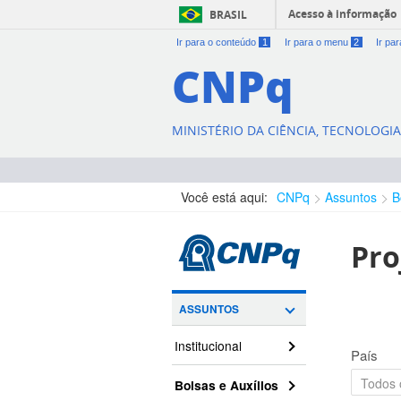
Acesso à informação
BRASIL
Ir para o conteúdo
1
Ir para o menu
2
Ir pa
CNPq
MINISTÉRIO DA CIÊNCIA, TECNOLOGI
Você está aqui:
CNPq
Assuntos
B
Pro
ASSUNTOS
Institucional
País
Bolsas e Auxílios