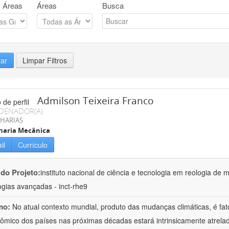
 Áreas
Áreas
Busca
rar
Limpar Filtros
Admilson Teixeira Franco
DENADOR(A)
HARIAS
haria Mecânica
il
Currículo
 do Projeto:
instituto nacional de ciência e tecnologia em reologia de 
ogias avançadas - inct-rhe9
mo:
No atual contexto mundial, produto das mudanças climáticas, é fa
ômico dos países nas próximas décadas estará intrinsicamente atrel