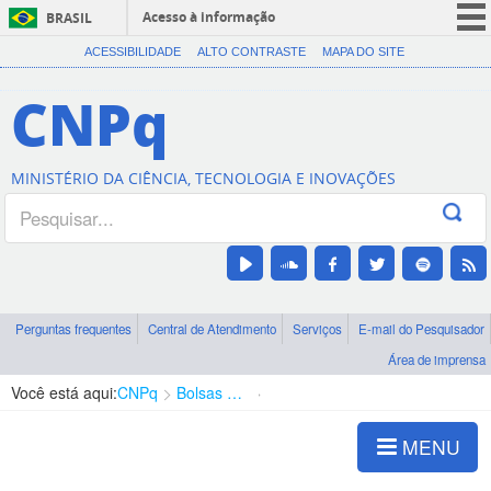
Acesso à informação
BRASIL
CORONAVÍRUS (COVID-19)
ACESSIBILIDADE
ALTO CONTRASTE
MAPA DO SITE
Participe
CNPq
Serviços
Legislação
MINISTÉRIO DA CIÊNCIA, TECNOLOGIA E INOVAÇÕES
Canais
Perguntas frequentes
Central de Atendimento
Serviços
E-mail do Pesquisador
Área de imprensa
Você está aqui:
CNPq
Bolsas e Auxílios Vigentes
Projetos de Pesquisa
MENU