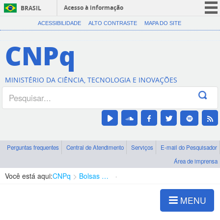
Acesso à informação
BRASIL
CORONAVÍRUS (COVID-19)
ACESSIBILIDADE
ALTO CONTRASTE
MAPA DO SITE
Participe
CNPq
Serviços
Legislação
MINISTÉRIO DA CIÊNCIA, TECNOLOGIA E INOVAÇÕES
Canais
Perguntas frequentes
Central de Atendimento
Serviços
E-mail do Pesquisador
Área de imprensa
Você está aqui:
CNPq
Bolsas e Auxílios Vigentes
Projetos de Pesquisa
MENU