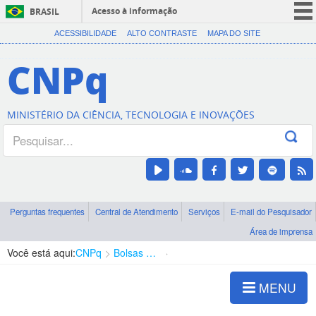
Acesso à informação
BRASIL
CORONAVÍRUS (COVID-19)
ACESSIBILIDADE
ALTO CONTRASTE
MAPA DO SITE
Participe
CNPq
Serviços
Legislação
MINISTÉRIO DA CIÊNCIA, TECNOLOGIA E INOVAÇÕES
Canais
Perguntas frequentes
Central de Atendimento
Serviços
E-mail do Pesquisador
Área de imprensa
Você está aqui:
CNPq
Bolsas e Auxílios Vigentes
Projetos de Pesquisa
MENU