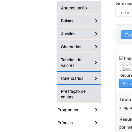
Grandes
Apresentação
Bolsas
Auxílios
Filt
Chamadas
Tabelas de
COOR
valores
CIÊNCI
Recurs
Calendários
E-ma
Prestação de
contas
Título
integr
Programas
Resu
Prêmios
por me