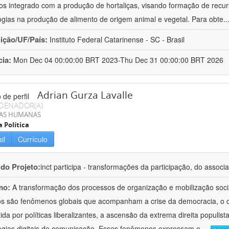
cos integrado com a produção de hortaliças, visando formação de rec
ogias na produção de alimento de origem animal e vegetal. Para obte
..
uição/UF/País:
Instituto Federal Catarinense - SC - Brasil
cia:
Mon Dec 04 00:00:00 BRT 2023-Thu Dec 31 00:00:00 BRT 2026
Adrian Gurza Lavalle
DENADOR(A)
IAS HUMANAS
a Política
il
Currículo
 do Projeto:
inct participa - transformações da participação, do associa
mo:
A transformação dos processos de organização e mobilização soci
tos são fenômenos globais que acompanham a crise da democracia, o cr
ida por políticas liberalizantes, a ascensão da extrema direita populist
ogias digitais de comunicação. Esses fenômenos expressam e
...