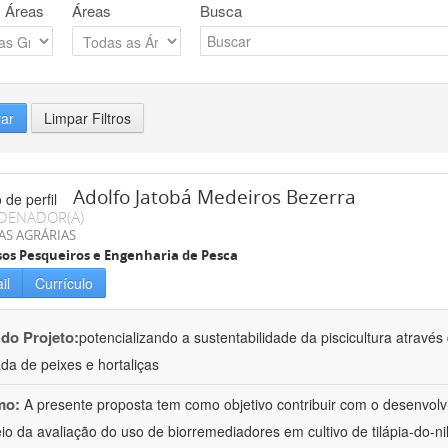
 Áreas
Áreas
Busca
rar
Limpar Filtros
Adolfo Jatobá Medeiros Bezerra
DENADOR(A)
AS AGRÁRIAS
os Pesqueiros e Engenharia de Pesca
il
Currículo
 do Projeto:
potencializando a sustentabilidade da piscicultura atrav
ada de peixes e hortaliças
mo:
A presente proposta tem como objetivo contribuir com o desenvolv
io da avaliação do uso de biorremediadores em cultivo de tilápia-do-ni