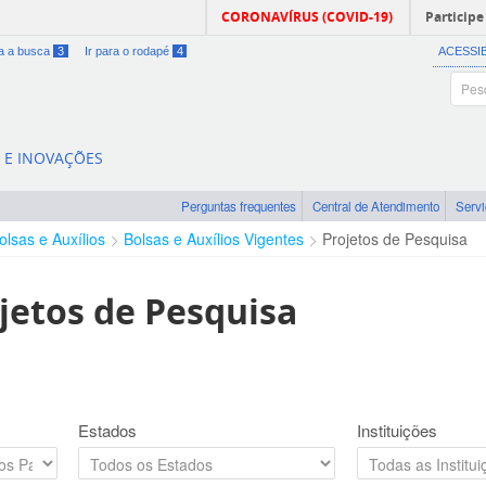
CORONAVÍRUS (COVID-19)
Participe
ra a busca
3
Ir para o rodapé
4
ACESSI
A E INOVAÇÕES
Perguntas frequentes
Central de Atendimento
Serv
olsas e Auxílios
Bolsas e Auxílios Vigentes
Projetos de Pesquisa
jetos de Pesquisa
Estados
Instituições