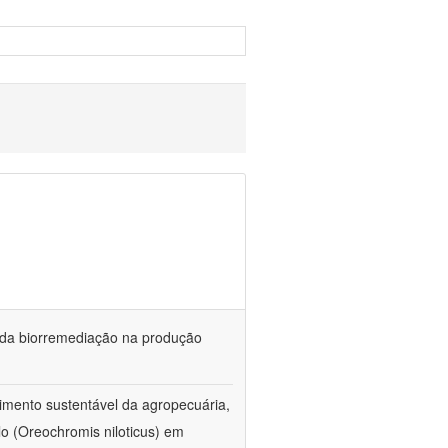
és da biorremediação na produção
imento sustentável da agropecuária,
lo (Oreochromis niloticus) em