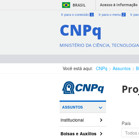
Acesso à informação
BRASIL
Ir para o conteúdo
1
Ir para o menu
2
Ir pa
CNPq
MINISTÉRIO DA CIÊNCIA, TECNOLOGI
Você está aqui:
CNPq
Assuntos
B
Pro
ASSUNTOS
Institucional
País
Bolsas e Auxílios