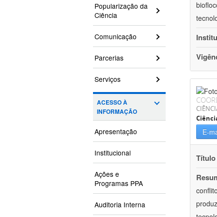
bioflo
Popularização da
Ciência
tecnol
Comunicação
Instit
Vigên
Parcerias
Serviços
COOR
ACESSO À
CIÊNC
INFORMAÇÃO
Ciênci
Apresentação
E-ma
Institucional
Título
Ações e
Resu
Programas PPA
confli
produz
Auditoria Interna
tecnol