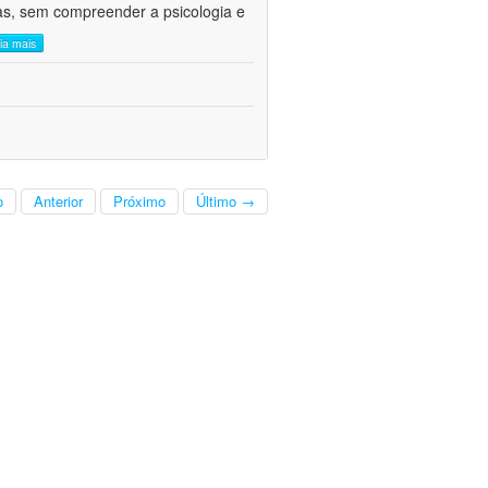
cas, sem compreender a psicologia e
eia mais
o
Anterior
Próximo
Último →