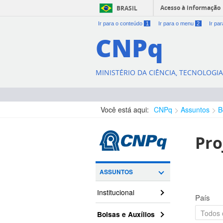
Acesso à informação
BRASIL
Ir para o conteúdo
1
Ir para o menu
2
Ir pa
CNPq
MINISTÉRIO DA CIÊNCIA, TECNOLOGI
Você está aqui:
CNPq
Assuntos
B
Pro
ASSUNTOS
Institucional
País
Bolsas e Auxílios