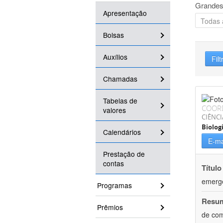
Grandes
Apresentação
Bolsas
Auxílios
Filt
Chamadas
Tabelas de
COOR
valores
CIÊNCI
Biolog
Calendários
E-ma
Prestação de
contas
Título
emergê
Programas
Resu
Prêmios
de com