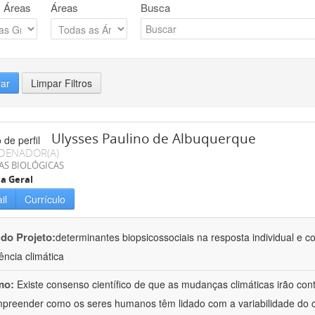
 Áreas
Áreas
Busca
rar
Limpar Filtros
Ulysses Paulino de Albuquerque
DENADOR(A)
AS BIOLÓGICAS
ia Geral
il
Currículo
 do Projeto:
determinantes biopsicossociais na resposta individual e c
ncia climática
mo:
Existe consenso científico de que as mudanças climáticas irão cont
preender como os seres humanos têm lidado com a variabilidade do cl