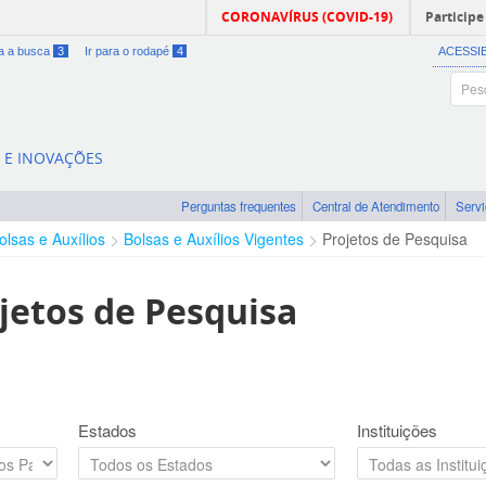
CORONAVÍRUS (COVID-19)
Participe
ra a busca
3
Ir para o rodapé
4
ACESSI
A E INOVAÇÕES
Perguntas frequentes
Central de Atendimento
Serv
olsas e Auxílios
Bolsas e Auxílios Vigentes
Projetos de Pesquisa
jetos de Pesquisa
Estados
Instituições