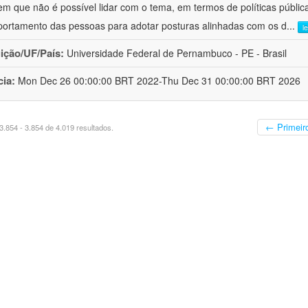
em que não é possível lidar com o tema, em termos de políticas públi
ortamento das pessoas para adotar posturas alinhadas com os d
...
l
uição/UF/País:
Universidade Federal de Pernambuco - PE - Brasil
cia:
Mon Dec 26 00:00:00 BRT 2022-Thu Dec 31 00:00:00 BRT 2026
← Primeir
.854 - 3.854 de 4.019 resultados.