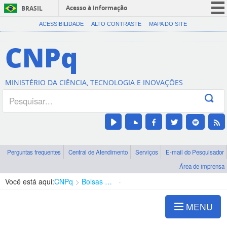
Acesso à informação
BRASIL
CORONAVÍRUS (COVID-19)
ACESSIBILIDADE
ALTO CONTRASTE
MAPA DO SITE
Participe
CNPq
Serviços
Legislação
MINISTÉRIO DA CIÊNCIA, TECNOLOGIA E INOVAÇÕES
Canais
Perguntas frequentes
Central de Atendimento
Serviços
E-mail do Pesquisador
Área de imprensa
Você está aqui:
CNPq
Bolsas e Auxílios Vigentes
Projetos de Pesquisa
MENU