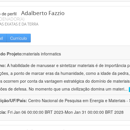
Adalberto Fazzio
DENADOR(A)
AS EXATAS E DA TERRA
il
Currículo
 do Projeto:
materials informatics
mo:
A habilidade de manusear e sintetizar materiais é de importância 
zações, a ponto de marcar eras da humanidade, como a idade da pedra, 
es ocorrem por conta da vantagem estratégica do domínio de materiais,
ções de defesa. No momento que uma civilização domina um materi
...
uição/UF/País:
Centro Nacional de Pesquisa em Energia e Materiais - S
cia:
Fri Jan 06 00:00:00 BRT 2023-Mon Jan 31 00:00:00 BRT 2028