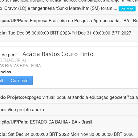
ro 'Cravo' (LC) e tangerineira 'Sunki Maravilha' (SM) foram
...
leia mais
uição/UF/País:
Empresa Brasileira de Pesquisa Agropecuária - BA - Bra
cia:
Tue Dec 05 00:00:00 BRT 2023-Fri Dec 31 00:00:00 BRT 2027
Acácia Bastos Couto Pinto
DENADOR(A)
AS EXATAS E DA TERRA
ncias
il
Currículo
 do Projeto:
expogeo virtual: popularizando a educação geocientífica a
mo:
Vide projeto anexo
uição/UF/País:
ESTADO DA BAHIA - BA - Brasil
cia:
Sat Dec 24 00:00:00 BRT 2022-Mon Nov 30 00:00:00 BRT 2026