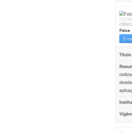
COOR
CIÊNCI
Física
E-ma
Título
Resu
civili
divisõ
aplica
Instit
Vigên