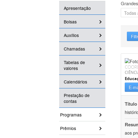
Grandes
Apresentação
Bolsas
Auxílios
Filt
Chamadas
Tabelas de
COOR
valores
CIÊNC
Educa
Calendários
E-ma
Prestação de
contas
Título
históri
Programas
Resu
Prêmios
aos pr