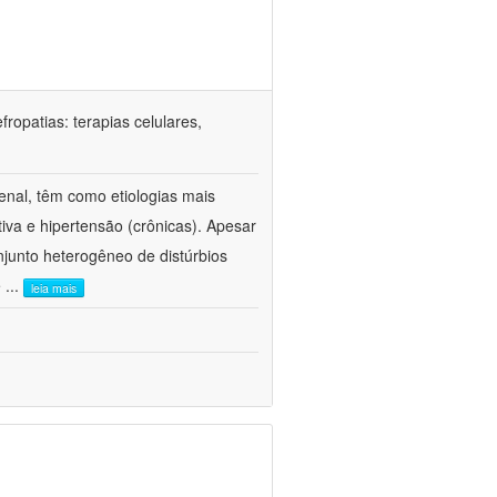
ropatias: terapias celulares,
enal, têm como etiologias mais
iva e hipertensão (crônicas). Apesar
junto heterogêneo de distúrbios
e
...
leia mais