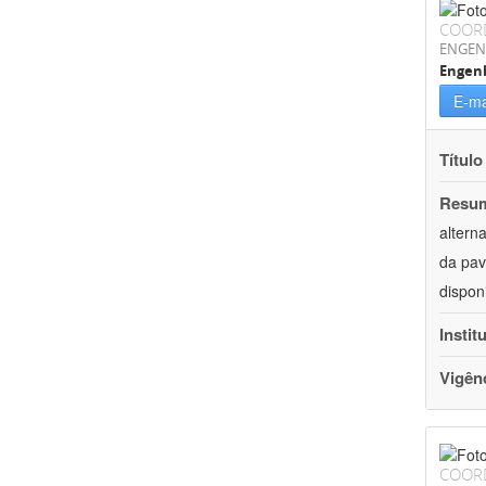
COOR
ENGEN
Engenh
E-ma
Título
Resu
altern
da pav
dispon
Instit
Vigên
COOR