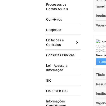
Processos de
limoei
Contas Anuais
Instit
Convênios
Vigên
Despesas
Licitações e
Contratos
COOR
CIÊNCI
Consultas Públicas
Geociê
E-ma
Lei - Acesso a
Informação
Título
SIC
Resu
Sistema e-SIC
Instit
Informações
Vigên
Classificadas