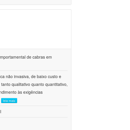
o comportamental de cabras em
ca não invasiva, de baixo custo e
tanto qualitativo quanto quantitativo,
ndimento às exigências
.
leia mais
l