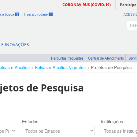
CORONAVÍRUS (COVID-19)
Participe
ra a busca
3
Ir para o rodapé
4
ACESSI
A E INOVAÇÕES
Perguntas frequentes
Central de Atendimento
Serv
olsas e Auxílios
Bolsas e Auxílios Vigentes
Projetos de Pesquisa
jetos de Pesquisa
Estados
Instituições