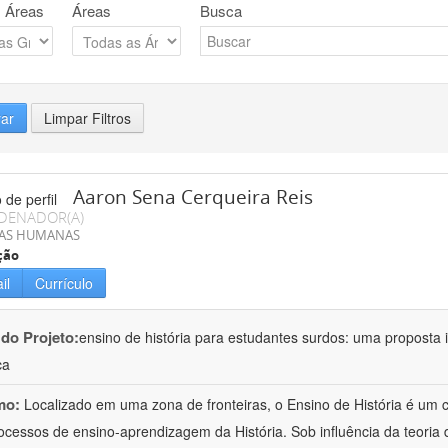
 Áreas
Áreas
Busca
rar
Limpar Filtros
Aaron Sena Cerqueira Reis
DENADOR(A)
IAS HUMANAS
ção
il
Currículo
 do Projeto:
ensino de história para estudantes surdos: uma proposta i
ca
mo:
Localizado em uma zona de fronteiras, o Ensino de História é um
ocessos de ensino-aprendizagem da História. Sob influência da teoria d