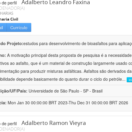
Adalberto Leandro Faxina
DENADOR(A)
HARIAS
aria Civil
il
Currículo
 do Projeto:
estudos para desenvolvimento de bioasfaltos para aplic
mo:
A motivação principal desta proposta de pesquisa é a necessidade
ativos ao asfalto, que é um material de construção largamente usado 
imentação para produzir misturas asfálticas. Asfaltos são derivados da
ibilidade depende basicamente do quanto durar o ciclo do petróle
...
le
uição/UF/País:
Universidade de São Paulo - SP - Brasil
cia:
Mon Jan 30 00:00:00 BRT 2023-Thu Dec 31 00:00:00 BRT 2026
Adalberto Ramon Vieyra
DENADOR(A)