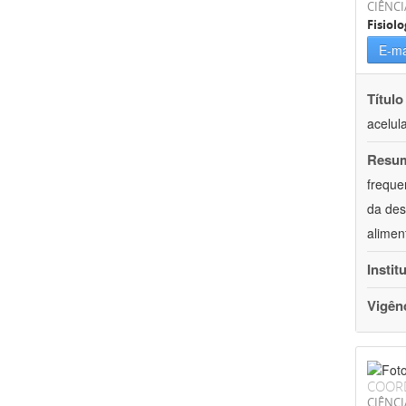
CIÊNCI
Fisiolo
E-ma
Título
acelul
Resu
freque
da des
alimen
Instit
Vigên
COOR
CIÊNCI