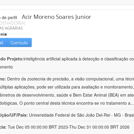
Acir Moreno Soares Junior
DENADOR(A)
AS AGRÁRIAS
cnia
il
Currículo
 do Projeto:
inteligência artificial aplicada à detecção e classificaçã
amento
mo:
Dentro da zootecnia de precisão, a visão computacional, uma técni
ltiplas aplicações, pode ser utilizada para avaliação e monitoramento, 
âmetros de desenvolvimento, saúde e Bem Estar Animal (BEA) em ate
ológicas. O ponto central desta técnica encontra-se no tratamento a
..
uição/UF/País:
Universidade Federal de São João Del-Rei - MG - Brasi
cia:
Tue Dec 05 00:00:00 BRT 2023-Thu Dec 31 00:00:00 BRT 2026