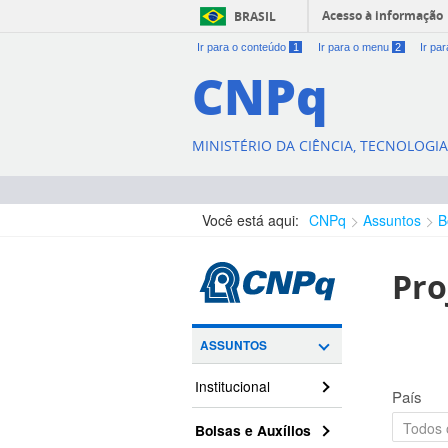
Acesso à informação
BRASIL
Ir para o conteúdo
1
Ir para o menu
2
Ir pa
CNPq
MINISTÉRIO DA CIÊNCIA, TECNOLOGI
Você está aqui:
CNPq
Assuntos
B
Pro
ASSUNTOS
Institucional
País
Bolsas e Auxílios