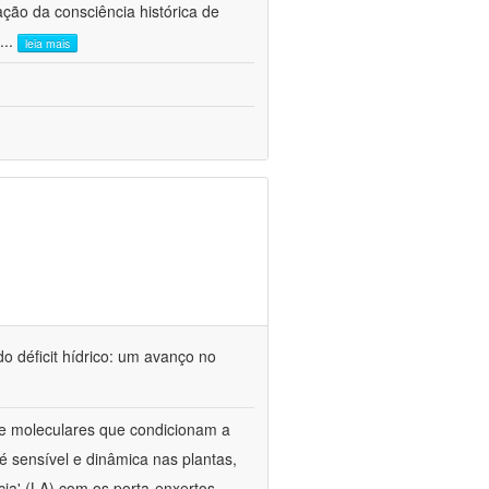
ão da consciência histórica de
...
leia mais
o déficit hídrico: um avanço no
s e moleculares que condicionam a
é sensível e dinâmica nas plantas,
cia' (LA) com os porta-enxertos