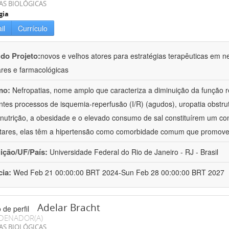
AS BIOLÓGICAS
gia
il
Currículo
 do Projeto:
novos e velhos atores para estratégias terapêuticas em nef
ares e farmacológicas
mo:
Nefropatias, nome amplo que caracteriza a diminuição da função r
ntes processos de isquemia-reperfusão (I/R) (agudos), uropatia obstrut
nutrição, a obesidade e o elevado consumo de sal constituírem um con
tares, elas têm a hipertensão como comorbidade comum que promov
uição/UF/País:
Universidade Federal do Rio de Janeiro - RJ - Brasil
cia:
Wed Feb 21 00:00:00 BRT 2024-Sun Feb 28 00:00:00 BRT 2027
Adelar Bracht
DENADOR(A)
AS BIOLÓGICAS