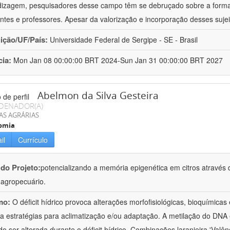
izagem, pesquisadores desse campo têm se debruçado sobre a formaç
ntes e professores. Apesar da valorização e incorporação desses sujei
uição/UF/País:
Universidade Federal de Sergipe - SE - Brasil
cia:
Mon Jan 08 00:00:00 BRT 2024-Sun Jan 31 00:00:00 BRT 2027
Abelmon da Silva Gesteira
DENADOR(A)
AS AGRÁRIAS
omia
il
Currículo
 do Projeto:
potencializando a memória epigenética em citros através d
o agropecuário.
mo:
O déficit hídrico provoca alterações morfofisiológicas, bioquímica
 a estratégias para aclimatização e/ou adaptação. A metilação do DNA 
o ser alterada durante o déficit hídrico. Combinações laranjeira 'Valên