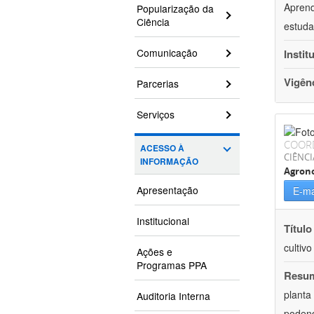
Aprend
Popularização da
Ciência
estuda
Comunicação
Instit
Vigên
Parcerias
Serviços
COOR
ACESSO À
CIÊNCI
INFORMAÇÃO
Agron
Apresentação
E-ma
Institucional
Título
cultiv
Ações e
Programas PPA
Resu
planta
Auditoria Interna
podend