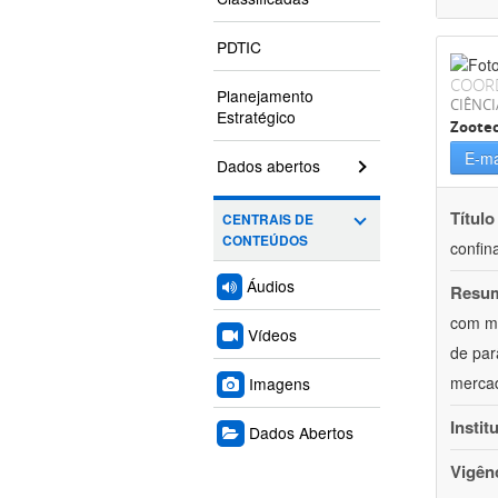
PDTIC
COOR
Planejamento
CIÊNCI
Estratégico
Zoote
E-ma
Dados abertos
Título
CENTRAIS DE
CONTEÚDOS
confin
Áudios
Resu
com mú
Vídeos
de par
mercad
Imagens
Instit
Dados Abertos
Vigên