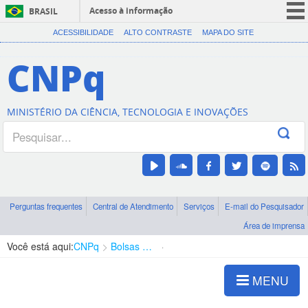
Acesso à informação
BRASIL
CORONAVÍRUS (COVID-19)
ACESSIBILIDADE
ALTO CONTRASTE
MAPA DO SITE
Participe
CNPq
Serviços
Legislação
MINISTÉRIO DA CIÊNCIA, TECNOLOGIA E INOVAÇÕES
Canais
Perguntas frequentes
Central de Atendimento
Serviços
E-mail do Pesquisador
Área de imprensa
Você está aqui:
CNPq
Bolsas e Auxílios Vigentes
Projetos de Pesquisa
MENU