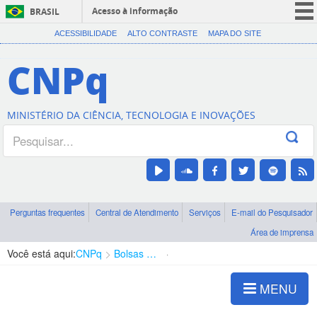
Acesso à informação
BRASIL
CORONAVÍRUS (COVID-19)
ACESSIBILIDADE
ALTO CONTRASTE
MAPA DO SITE
Participe
CNPq
Serviços
Legislação
MINISTÉRIO DA CIÊNCIA, TECNOLOGIA E INOVAÇÕES
Canais
Perguntas frequentes
Central de Atendimento
Serviços
E-mail do Pesquisador
Área de imprensa
Você está aqui:
CNPq
Bolsas e Auxílios Vigentes
Projetos de Pesquisa
MENU