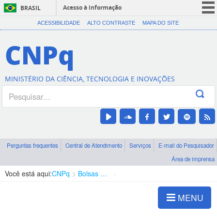
Acesso à informação
BRASIL
CORONAVÍRUS (COVID-19)
ACESSIBILIDADE
ALTO CONTRASTE
MAPA DO SITE
Participe
CNPq
Serviços
Legislação
MINISTÉRIO DA CIÊNCIA, TECNOLOGIA E INOVAÇÕES
Canais
Perguntas frequentes
Central de Atendimento
Serviços
E-mail do Pesquisador
Área de imprensa
Você está aqui:
CNPq
Bolsas e Auxílios Vigentes
Projetos de Pesquisa
MENU