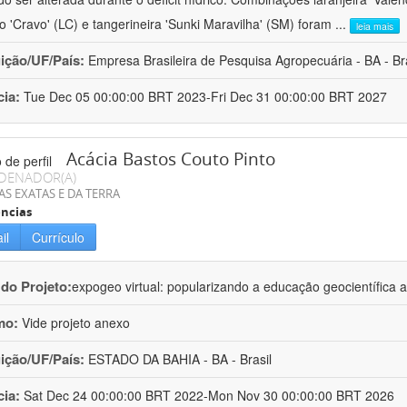
ro 'Cravo' (LC) e tangerineira 'Sunki Maravilha' (SM) foram
...
leia mais
uição/UF/País:
Empresa Brasileira de Pesquisa Agropecuária - BA - Bra
cia:
Tue Dec 05 00:00:00 BRT 2023-Fri Dec 31 00:00:00 BRT 2027
Acácia Bastos Couto Pinto
DENADOR(A)
AS EXATAS E DA TERRA
ncias
il
Currículo
 do Projeto:
expogeo virtual: popularizando a educação geocientífica a
mo:
Vide projeto anexo
uição/UF/País:
ESTADO DA BAHIA - BA - Brasil
cia:
Sat Dec 24 00:00:00 BRT 2022-Mon Nov 30 00:00:00 BRT 2026