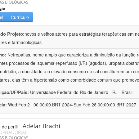
AS BIOLÓGICAS
gia
il
Currículo
 do Projeto:
novos e velhos atores para estratégias terapêuticas em nef
ares e farmacológicas
mo:
Nefropatias, nome amplo que caracteriza a diminuição da função r
ntes processos de isquemia-reperfusão (I/R) (agudos), uropatia obstrut
nutrição, a obesidade e o elevado consumo de sal constituírem um con
tares, elas têm a hipertensão como comorbidade comum que promov
uição/UF/País:
Universidade Federal do Rio de Janeiro - RJ - Brasil
cia:
Wed Feb 21 00:00:00 BRT 2024-Sun Feb 28 00:00:00 BRT 2027
Adelar Bracht
DENADOR(A)
AS BIOLÓGICAS