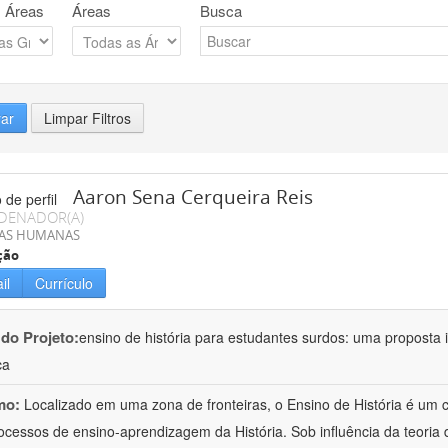
 Áreas
Áreas
Busca
rar
Limpar Filtros
Aaron Sena Cerqueira Reis
DENADOR(A)
IAS HUMANAS
ção
il
Currículo
 do Projeto:
ensino de história para estudantes surdos: uma proposta i
ca
mo:
Localizado em uma zona de fronteiras, o Ensino de História é um
ocessos de ensino-aprendizagem da História. Sob influência da teoria d