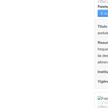
CIÊNCI
Fisiolo
E-ma
Título
acelul
Resu
freque
da des
alimen
Instit
Vigên
COOR
CIÊNCI