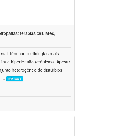
ropatias: terapias celulares,
enal, têm como etiologias mais
iva e hipertensão (crônicas). Apesar
junto heterogêneo de distúrbios
e
...
leia mais