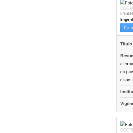
COOR
ENGEN
Engenh
E-ma
Título
Resu
altern
da pav
dispon
Instit
Vigên
COOR