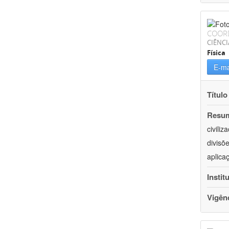
COOR
CIÊNCI
Física
E-ma
Título
Resu
civili
divisõ
aplica
Instit
Vigên