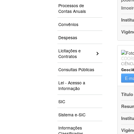
Processos de
limoei
Contas Anuais
Instit
Convênios
Vigên
Despesas
Licitações e
Contratos
COOR
CIÊNCI
Consultas Públicas
Geociê
E-ma
Lei - Acesso a
Informação
Título
SIC
Resu
Sistema e-SIC
Instit
Informações
Vigên
Classificadas