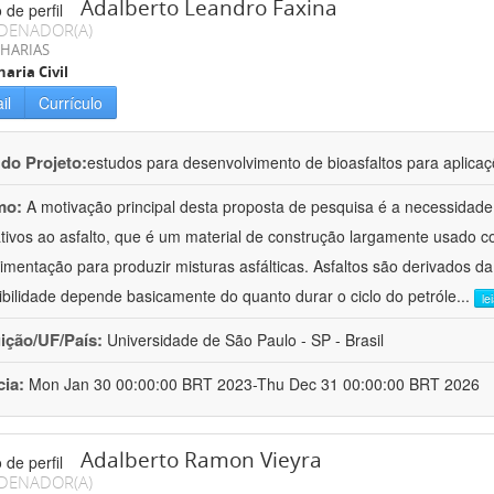
Adalberto Leandro Faxina
DENADOR(A)
HARIAS
aria Civil
il
Currículo
 do Projeto:
estudos para desenvolvimento de bioasfaltos para aplic
mo:
A motivação principal desta proposta de pesquisa é a necessidade
ativos ao asfalto, que é um material de construção largamente usado 
imentação para produzir misturas asfálticas. Asfaltos são derivados da
ibilidade depende basicamente do quanto durar o ciclo do petróle
...
le
uição/UF/País:
Universidade de São Paulo - SP - Brasil
cia:
Mon Jan 30 00:00:00 BRT 2023-Thu Dec 31 00:00:00 BRT 2026
Adalberto Ramon Vieyra
DENADOR(A)