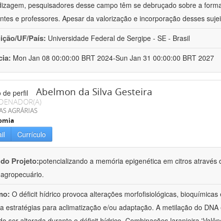
izagem, pesquisadores desse campo têm se debruçado sobre a formaç
ntes e professores. Apesar da valorização e incorporação desses sujei
uição/UF/País:
Universidade Federal de Sergipe - SE - Brasil
cia:
Mon Jan 08 00:00:00 BRT 2024-Sun Jan 31 00:00:00 BRT 2027
Abelmon da Silva Gesteira
DENADOR(A)
AS AGRÁRIAS
omia
il
Currículo
 do Projeto:
potencializando a memória epigenética em citros através d
o agropecuário.
mo:
O déficit hídrico provoca alterações morfofisiológicas, bioquímica
 a estratégias para aclimatização e/ou adaptação. A metilação do DNA 
o ser alterada durante o déficit hídrico. Combinações laranjeira 'Valên