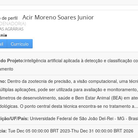
Acir Moreno Soares Junior
DENADOR(A)
AS AGRÁRIAS
cnia
il
Currículo
 do Projeto:
inteligência artificial aplicada à detecção e classificaçã
amento
mo:
Dentro da zootecnia de precisão, a visão computacional, uma técni
ltiplas aplicações, pode ser utilizada para avaliação e monitoramento, 
âmetros de desenvolvimento, saúde e Bem Estar Animal (BEA) em ate
ológicas. O ponto central desta técnica encontra-se no tratamento a
..
uição/UF/País:
Universidade Federal de São João Del-Rei - MG - Brasi
cia:
Tue Dec 05 00:00:00 BRT 2023-Thu Dec 31 00:00:00 BRT 2026