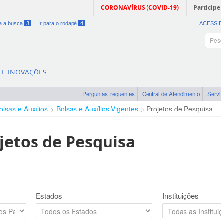
CORONAVÍRUS (COVID-19)
Participe
ra a busca
3
Ir para o rodapé
4
ACESSI
A E INOVAÇÕES
Perguntas frequentes
Central de Atendimento
Serv
olsas e Auxílios
Bolsas e Auxílios Vigentes
Projetos de Pesquisa
jetos de Pesquisa
Estados
Instituições