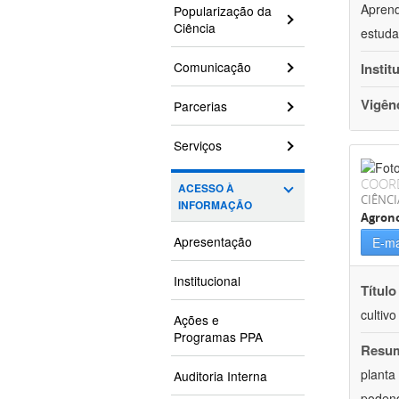
Aprend
Popularização da
Ciência
estuda
Comunicação
Instit
Vigên
Parcerias
Serviços
COOR
ACESSO À
CIÊNCI
INFORMAÇÃO
Agron
Apresentação
E-ma
Institucional
Título
cultiv
Ações e
Programas PPA
Resu
planta
Auditoria Interna
podend