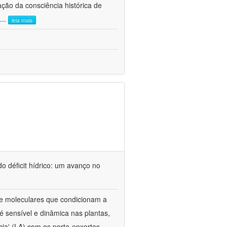
ão da consciência histórica de
...
leia mais
o déficit hídrico: um avanço no
s e moleculares que condicionam a
é sensível e dinâmica nas plantas,
cia' (LA) com os porta-enxertos