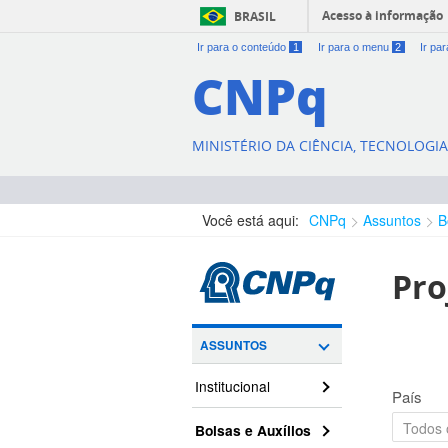
Acesso à informação
BRASIL
Ir para o conteúdo
1
Ir para o menu
2
Ir pa
CNPq
MINISTÉRIO DA CIÊNCIA, TECNOLOGI
Você está aqui:
CNPq
Assuntos
B
Pro
ASSUNTOS
Institucional
País
Bolsas e Auxílios