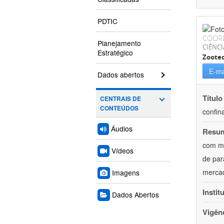
PDTIC
COOR
Planejamento
CIÊNCI
Estratégico
Zoote
E-ma
Dados abertos
Título
CENTRAIS DE
CONTEÚDOS
confin
Áudios
Resu
com mú
Vídeos
de par
mercad
Imagens
Instit
Dados Abertos
Vigên