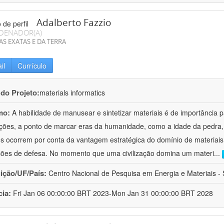
Adalberto Fazzio
DENADOR(A)
AS EXATAS E DA TERRA
il
Currículo
 do Projeto:
materials informatics
mo:
A habilidade de manusear e sintetizar materiais é de importância 
zações, a ponto de marcar eras da humanidade, como a idade da pedra, 
es ocorrem por conta da vantagem estratégica do domínio de materiais,
ções de defesa. No momento que uma civilização domina um materi
...
uição/UF/País:
Centro Nacional de Pesquisa em Energia e Materiais - S
cia:
Fri Jan 06 00:00:00 BRT 2023-Mon Jan 31 00:00:00 BRT 2028