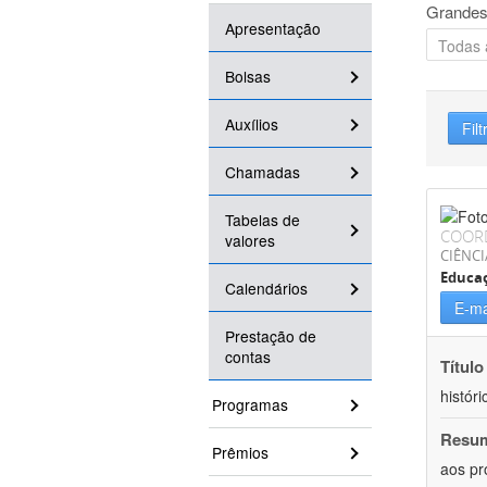
Grandes
Apresentação
Bolsas
Auxílios
Filt
Chamadas
Tabelas de
COOR
valores
CIÊNC
Educa
Calendários
E-ma
Prestação de
contas
Título
históri
Programas
Resu
Prêmios
aos pr