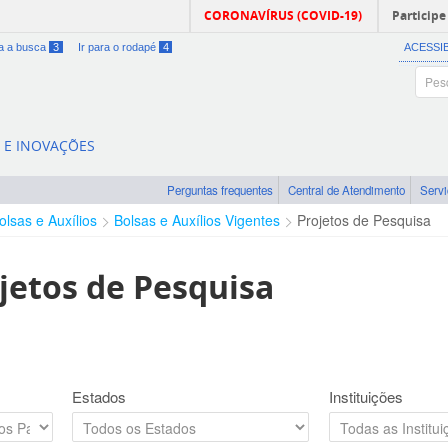
CORONAVÍRUS (COVID-19)
Participe
ra a busca
3
Ir para o rodapé
4
ACESSI
A E INOVAÇÕES
Perguntas frequentes
Central de Atendimento
Serv
olsas e Auxílios
Bolsas e Auxílios Vigentes
Projetos de Pesquisa
jetos de Pesquisa
Estados
Instituições