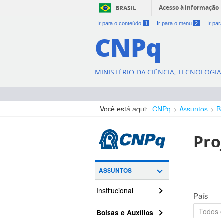
Acesso à informação
BRASIL
Ir para o conteúdo
1
Ir para o menu
2
Ir pa
CNPq
MINISTÉRIO DA CIÊNCIA, TECNOLOGI
Você está aqui:
CNPq
Assuntos
B
Pro
ASSUNTOS
Institucional
País
Bolsas e Auxílios