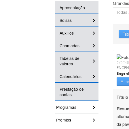
Grandes
Apresentação
Bolsas
Auxílios
Filt
Chamadas
Tabelas de
COOR
valores
ENGEN
Engenh
Calendários
E-ma
Prestação de
contas
Título
Programas
Resu
altern
Prêmios
da pav