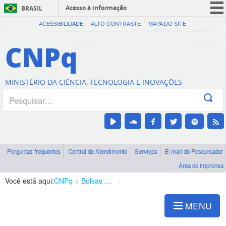
Acesso à informação
BRASIL
CORONAVÍRUS (COVID-19)
ACESSIBILIDADE
ALTO CONTRASTE
MAPA DO SITE
Participe
CNPq
Serviços
Legislação
MINISTÉRIO DA CIÊNCIA, TECNOLOGIA E INOVAÇÕES
Canais
Perguntas frequentes
Central de Atendimento
Serviços
E-mail do Pesquisador
Área de imprensa
Você está aqui:
CNPq
Bolsas e Auxílios Vigentes
Projetos de Pesquisa
MENU