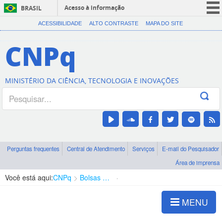
Acesso à informação
BRASIL
CORONAVÍRUS (COVID-19)
ACESSIBILIDADE
ALTO CONTRASTE
MAPA DO SITE
Participe
CNPq
Serviços
Legislação
MINISTÉRIO DA CIÊNCIA, TECNOLOGIA E INOVAÇÕES
Canais
Perguntas frequentes
Central de Atendimento
Serviços
E-mail do Pesquisador
Área de imprensa
Você está aqui:
CNPq
Bolsas e Auxílios Vigentes
Projetos de Pesquisa
MENU