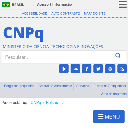
Acesso à informação
BRASIL
CORONAVÍRUS (COVID-19)
ACESSIBILIDADE
ALTO CONTRASTE
MAPA DO SITE
Participe
CNPq
Serviços
Legislação
MINISTÉRIO DA CIÊNCIA, TECNOLOGIA E INOVAÇÕES
Canais
Perguntas frequentes
Central de Atendimento
Serviços
E-mail do Pesquisador
Área de imprensa
Você está aqui:
CNPq
Bolsas e Auxílios Vigentes
Projetos de Pesquisa
MENU