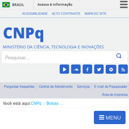
Acesso à informação
BRASIL
CORONAVÍRUS (COVID-19)
ACESSIBILIDADE
ALTO CONTRASTE
MAPA DO SITE
Participe
CNPq
Serviços
Legislação
MINISTÉRIO DA CIÊNCIA, TECNOLOGIA E INOVAÇÕES
Canais
Perguntas frequentes
Central de Atendimento
Serviços
E-mail do Pesquisador
Área de imprensa
Você está aqui:
CNPq
Bolsas e Auxílios Vigentes
Projetos de Pesquisa
MENU