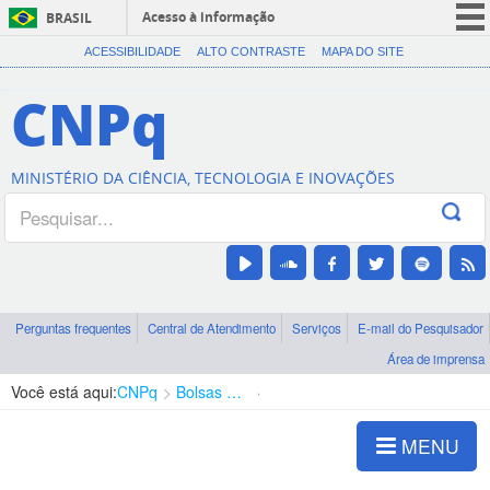
Acesso à informação
BRASIL
CORONAVÍRUS (COVID-19)
ACESSIBILIDADE
ALTO CONTRASTE
MAPA DO SITE
Participe
CNPq
Serviços
Legislação
MINISTÉRIO DA CIÊNCIA, TECNOLOGIA E INOVAÇÕES
Canais
Perguntas frequentes
Central de Atendimento
Serviços
E-mail do Pesquisador
Área de imprensa
Você está aqui:
CNPq
Bolsas e Auxílios Vigentes
Projetos de Pesquisa
MENU