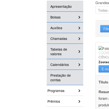
Grandes
Apresentação
Bolsas
Auxílios
Filt
Chamadas
Tabelas de
COOR
valores
CIÊNCI
Zoote
Calendários
E-ma
Prestação de
contas
Título
Programas
Resu
foram 
Prêmios
produt