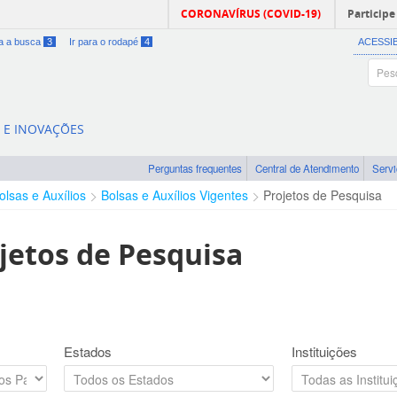
CORONAVÍRUS (COVID-19)
Participe
ra a busca
3
Ir para o rodapé
4
ACESSI
A E INOVAÇÕES
Perguntas frequentes
Central de Atendimento
Serv
olsas e Auxílios
Bolsas e Auxílios Vigentes
Projetos de Pesquisa
jetos de Pesquisa
Estados
Instituições