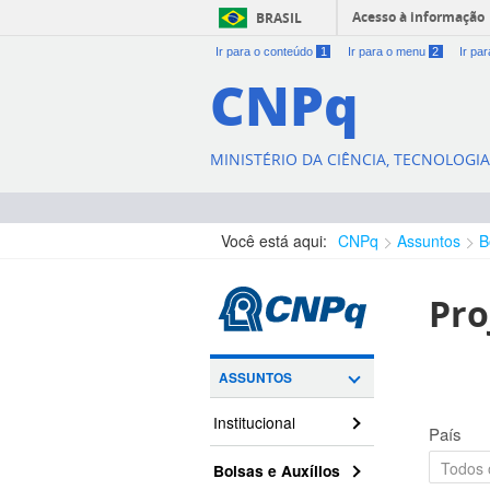
Acesso à informação
BRASIL
Ir para o conteúdo
1
Ir para o menu
2
Ir pa
CNPq
MINISTÉRIO DA CIÊNCIA, TECNOLOGI
Você está aqui:
CNPq
Assuntos
B
Pro
ASSUNTOS
Institucional
País
Bolsas e Auxílios