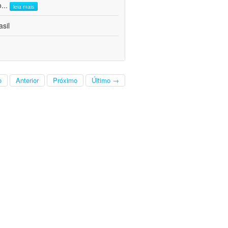
o
...
leia mais
sil
o
Anterior
Próximo
Último →