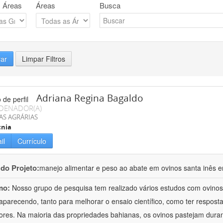
 Áreas
Áreas
Busca
rar
Limpar Filtros
Adriana Regina Bagaldo
DENADOR(A)
AS AGRÁRIAS
cnia
il
Currículo
 do Projeto:
manejo alimentar e peso ao abate em ovinos santa inês e
mo:
Nosso grupo de pesquisa tem realizado vários estudos com ovinos
aparecendo, tanto para melhorar o ensaio científico, como ter respost
ores. Na maioria das propriedades bahianas, os ovinos pastejam duran