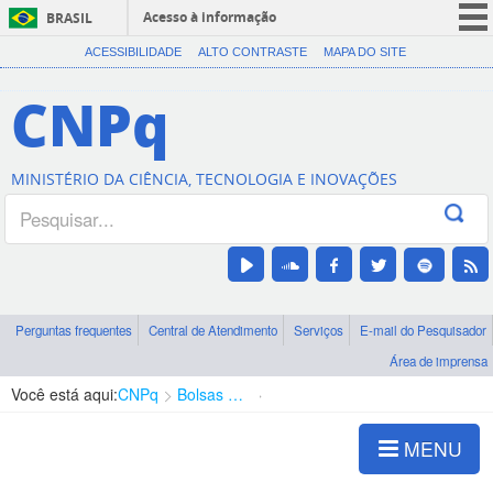
Acesso à informação
BRASIL
CORONAVÍRUS (COVID-19)
ACESSIBILIDADE
ALTO CONTRASTE
MAPA DO SITE
Participe
CNPq
Serviços
Legislação
MINISTÉRIO DA CIÊNCIA, TECNOLOGIA E INOVAÇÕES
Canais
Perguntas frequentes
Central de Atendimento
Serviços
E-mail do Pesquisador
Área de imprensa
Você está aqui:
CNPq
Bolsas e Auxílios Vigentes
Projetos de Pesquisa
MENU