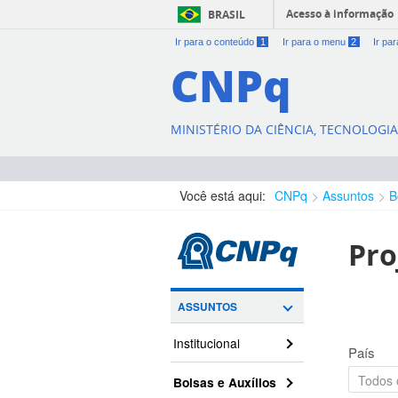
Acesso à informação
BRASIL
Ir para o conteúdo
1
Ir para o menu
2
Ir pa
CNPq
MINISTÉRIO DA CIÊNCIA, TECNOLOGI
Você está aqui:
CNPq
Assuntos
B
Pro
ASSUNTOS
Institucional
País
Bolsas e Auxílios