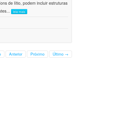
ns de lítio, podem incluir estruturas
stes
...
leia mais
o
Anterior
Próximo
Último →