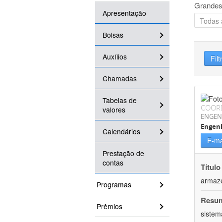
Grandes
Apresentação
Bolsas
Auxílios
Filt
Chamadas
Tabelas de
COOR
valores
ENGEN
Engenh
Calendários
E-ma
Prestação de
contas
Título
armaz
Programas
Resu
Prêmios
sistem