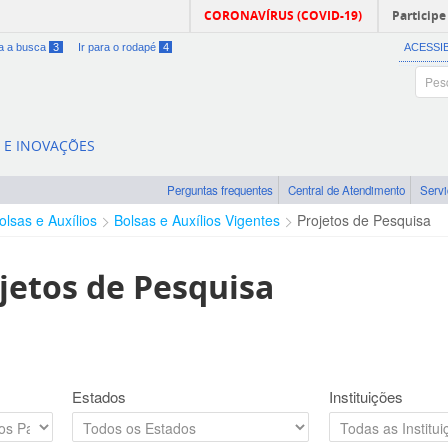
CORONAVÍRUS (COVID-19)
Participe
ra a busca
3
Ir para o rodapé
4
ACESSI
A E INOVAÇÕES
Perguntas frequentes
Central de Atendimento
Serv
olsas e Auxílios
Bolsas e Auxílios Vigentes
Projetos de Pesquisa
jetos de Pesquisa
Estados
Instituições