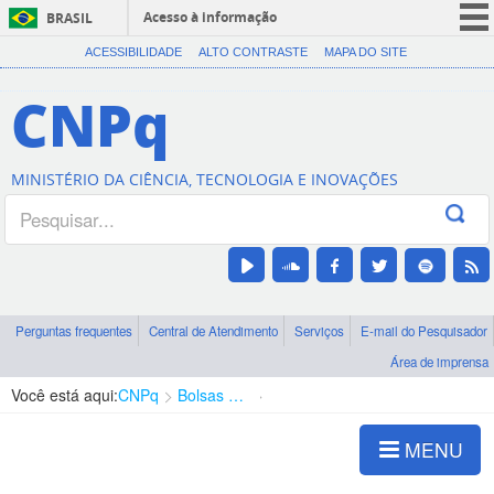
Acesso à informação
BRASIL
CORONAVÍRUS (COVID-19)
ACESSIBILIDADE
ALTO CONTRASTE
MAPA DO SITE
Participe
CNPq
Serviços
Legislação
MINISTÉRIO DA CIÊNCIA, TECNOLOGIA E INOVAÇÕES
Canais
Perguntas frequentes
Central de Atendimento
Serviços
E-mail do Pesquisador
Área de imprensa
Você está aqui:
CNPq
Bolsas e Auxílios Vigentes
Projetos de Pesquisa
MENU