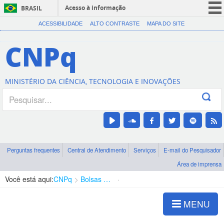
Acesso à informação
BRASIL
CORONAVÍRUS (COVID-19)
ACESSIBILIDADE
ALTO CONTRASTE
MAPA DO SITE
Participe
CNPq
Serviços
Legislação
MINISTÉRIO DA CIÊNCIA, TECNOLOGIA E INOVAÇÕES
Canais
Perguntas frequentes
Central de Atendimento
Serviços
E-mail do Pesquisador
Área de imprensa
Você está aqui:
CNPq
Bolsas e Auxílios Vigentes
Projetos de Pesquisa
MENU