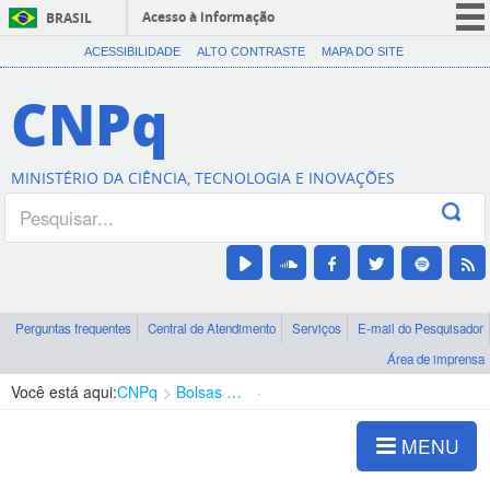
Acesso à informação
BRASIL
CORONAVÍRUS (COVID-19)
ACESSIBILIDADE
ALTO CONTRASTE
MAPA DO SITE
Participe
CNPq
Serviços
Legislação
MINISTÉRIO DA CIÊNCIA, TECNOLOGIA E INOVAÇÕES
Canais
Perguntas frequentes
Central de Atendimento
Serviços
E-mail do Pesquisador
Área de imprensa
Você está aqui:
CNPq
Bolsas e Auxílios Vigentes
Projetos de Pesquisa
MENU