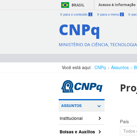
Acesso à informação
BRASIL
Ir para o conteúdo
1
Ir para o menu
2
Ir pa
CNPq
MINISTÉRIO DA CIÊNCIA, TECNOLOGI
Você está aqui:
CNPq
Assuntos
B
Pro
ASSUNTOS
Institucional
País
Bolsas e Auxílios