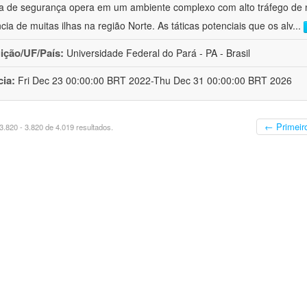
a de segurança opera em um ambiente complexo com alto tráfego de 
ncia de muitas ilhas na região Norte. As táticas potenciais que os alv
...
uição/UF/País:
Universidade Federal do Pará - PA - Brasil
cia:
Fri Dec 23 00:00:00 BRT 2022-Thu Dec 31 00:00:00 BRT 2026
← Primeir
.820 - 3.820 de 4.019 resultados.