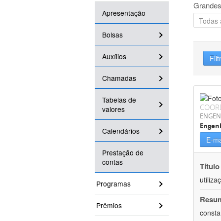
Grandes
Apresentação
Bolsas
Auxílios
Filt
Chamadas
Tabelas de
COOR
valores
ENGEN
Engenh
Calendários
E-ma
Prestação de
contas
Título
utiliz
Programas
Resu
Prêmios
consta