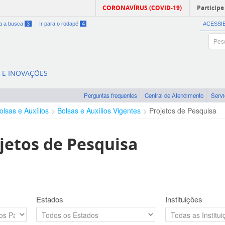
CORONAVÍRUS (COVID-19)
Participe
ra a busca
3
Ir para o rodapé
4
ACESSI
A E INOVAÇÕES
Perguntas frequentes
Central de Atendimento
Serv
olsas e Auxílios
Bolsas e Auxílios Vigentes
Projetos de Pesquisa
jetos de Pesquisa
Estados
Instituições