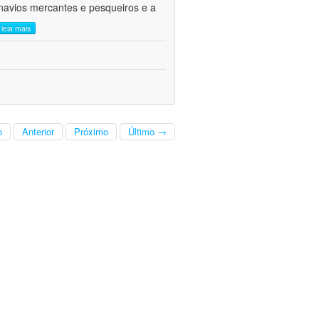
navios mercantes e pesqueiros e a
leia mais
o
Anterior
Próximo
Último →