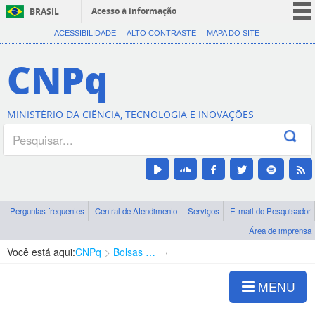
Acesso à informação
BRASIL
CORONAVÍRUS (COVID-19)
ACESSIBILIDADE
ALTO CONTRASTE
MAPA DO SITE
Participe
CNPq
Serviços
Legislação
MINISTÉRIO DA CIÊNCIA, TECNOLOGIA E INOVAÇÕES
Canais
Perguntas frequentes
Central de Atendimento
Serviços
E-mail do Pesquisador
Área de imprensa
Você está aqui:
CNPq
Bolsas e Auxílios Vigentes
Projetos de Pesquisa
MENU