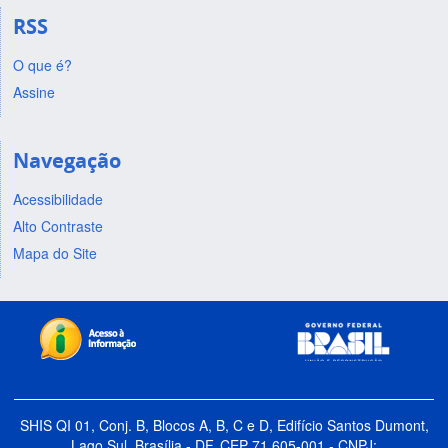
RSS
O que é?
Assine
Navegação
Acessibilidade
Alto Contraste
Mapa do Site
SHIS QI 01, Conj. B, Blocos A, B, C e D, Edifício Santos Dumont,
Lago Sul, Brasília - DF, CEP 71.605-001 - CNPJ: