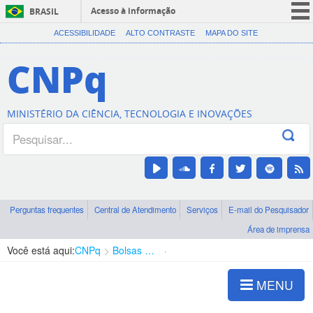
Acesso à informação
BRASIL
CORONAVÍRUS (COVID-19)
ACESSIBILIDADE
ALTO CONTRASTE
MAPA DO SITE
Participe
CNPq
Serviços
Legislação
MINISTÉRIO DA CIÊNCIA, TECNOLOGIA E INOVAÇÕES
Canais
Perguntas frequentes
Central de Atendimento
Serviços
E-mail do Pesquisador
Área de imprensa
Você está aqui:
CNPq
Bolsas e Auxílios Vigentes
Projetos de Pesquisa
MENU