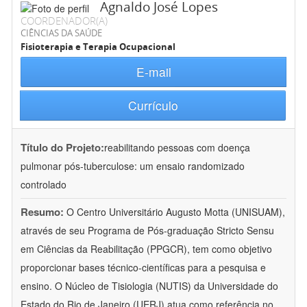
Agnaldo José Lopes
COORDENADOR(A)
CIÊNCIAS DA SAÚDE
Fisioterapia e Terapia Ocupacional
E-mail
Currículo
Título do Projeto:
reabilitando pessoas com doença
pulmonar pós-tuberculose: um ensaio randomizado
controlado
Resumo:
O Centro Universitário Augusto Motta (UNISUAM),
através de seu Programa de Pós-graduação Stricto Sensu
em Ciências da Reabilitação (PPGCR), tem como objetivo
proporcionar bases técnico-científicas para a pesquisa e
ensino. O Núcleo de Tisiologia (NUTIS) da Universidade do
Estado do Rio de Janeiro (UERJ) atua como referência no