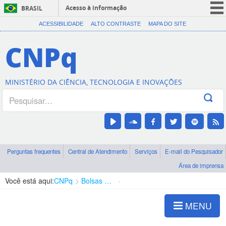
Acesso à informação
BRASIL
CORONAVÍRUS (COVID-19)
ACESSIBILIDADE
ALTO CONTRASTE
MAPA DO SITE
Participe
CNPq
Serviços
Legislação
MINISTÉRIO DA CIÊNCIA, TECNOLOGIA E INOVAÇÕES
Canais
Perguntas frequentes
Central de Atendimento
Serviços
E-mail do Pesquisador
Área de imprensa
Você está aqui:
CNPq
Bolsas e Auxílios Vigentes
Projetos de Pesquisa
MENU