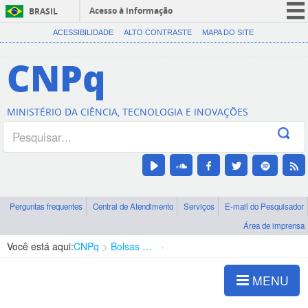
Acesso à informação
BRASIL
CORONAVÍRUS (COVID-19)
ACESSIBILIDADE
ALTO CONTRASTE
MAPA DO SITE
Participe
CNPq
Serviços
Legislação
MINISTÉRIO DA CIÊNCIA, TECNOLOGIA E INOVAÇÕES
Canais
Perguntas frequentes
Central de Atendimento
Serviços
E-mail do Pesquisador
Área de imprensa
Você está aqui:
CNPq
Bolsas e Auxílios Vigentes
Projetos de Pesquisa
MENU