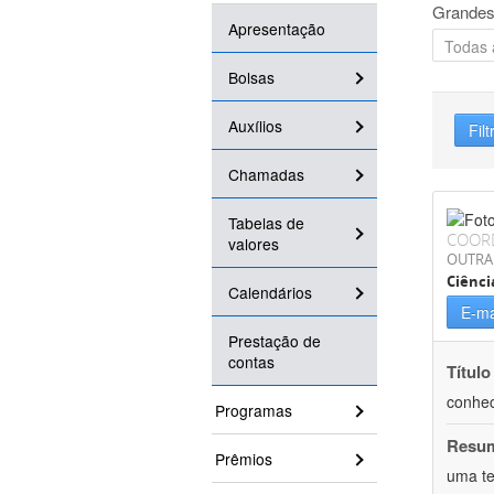
Grandes
Apresentação
Bolsas
Auxílios
Filt
Chamadas
Tabelas de
COOR
valores
OUTRA
Ciênci
Calendários
E-ma
Prestação de
contas
Título
conhec
Programas
Resu
Prêmios
uma te