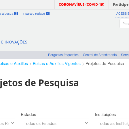
CORONAVÍRUS (COVID-19)
Participe
ra a busca
3
Ir para o rodapé
4
ACESSI
A E INOVAÇÕES
Perguntas frequentes
Central de Atendimento
Serv
olsas e Auxílios
Bolsas e Auxílios Vigentes
Projetos de Pesquisa
jetos de Pesquisa
Estados
Instituições