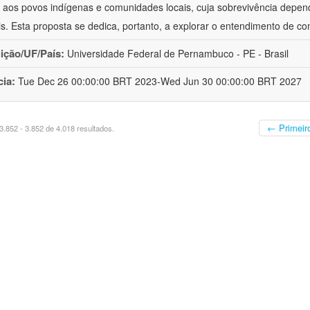
 aos povos indígenas e comunidades locais, cuja sobrevivência depen
is. Esta proposta se dedica, portanto, a explorar o entendimento de c
uição/UF/País:
Universidade Federal de Pernambuco - PE - Brasil
cia:
Tue Dec 26 00:00:00 BRT 2023-Wed Jun 30 00:00:00 BRT 2027
← Primeir
.852 - 3.852 de 4.018 resultados.