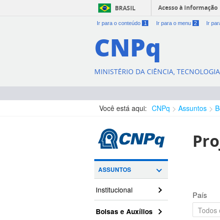
Acesso à informação
BRASIL
Ir para o conteúdo
1
Ir para o menu
2
Ir pa
CNPq
MINISTÉRIO DA CIÊNCIA, TECNOLOGI
Você está aqui:
CNPq
Assuntos
B
Pro
ASSUNTOS
Institucional
País
Bolsas e Auxílios