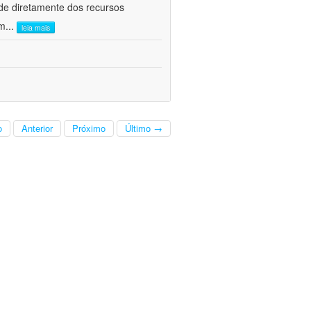
de diretamente dos recursos
om
...
leia mais
o
Anterior
Próximo
Último →