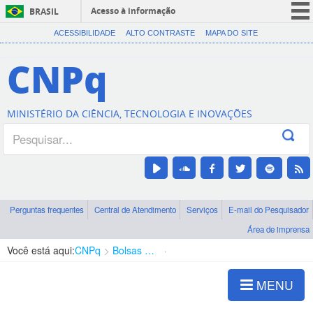
Acesso à informação
BRASIL
CORONAVÍRUS (COVID-19)
ACESSIBILIDADE
ALTO CONTRASTE
MAPA DO SITE
Participe
CNPq
Serviços
Legislação
MINISTÉRIO DA CIÊNCIA, TECNOLOGIA E INOVAÇÕES
Canais
Perguntas frequentes
Central de Atendimento
Serviços
E-mail do Pesquisador
Área de imprensa
Você está aqui:
CNPq
Bolsas e Auxílios Vigentes
Projetos de Pesquisa
MENU