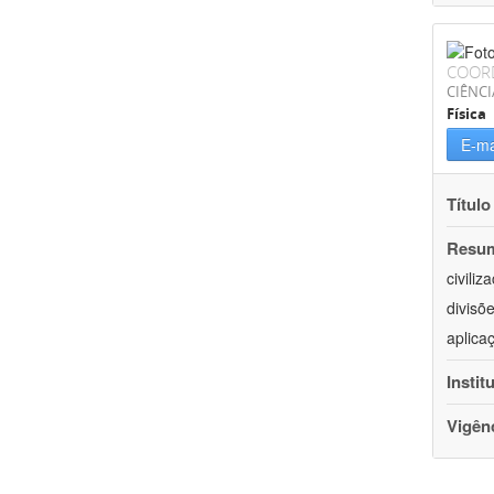
COOR
CIÊNCI
Física
E-ma
Título
Resu
civili
divisõ
aplica
Instit
Vigên