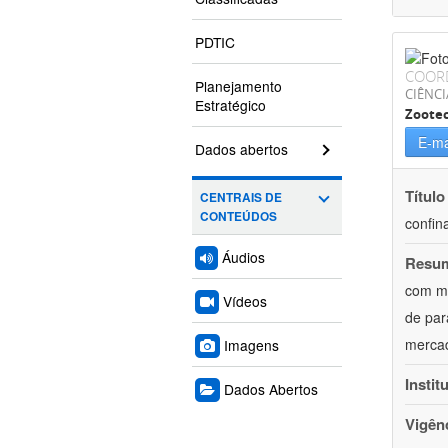
PDTIC
COOR
Planejamento
CIÊNCI
Estratégico
Zoote
E-ma
Dados abertos
Título
CENTRAIS DE
CONTEÚDOS
confin
Áudios
Resu
com mú
Vídeos
de par
mercad
Imagens
Instit
Dados Abertos
Vigên