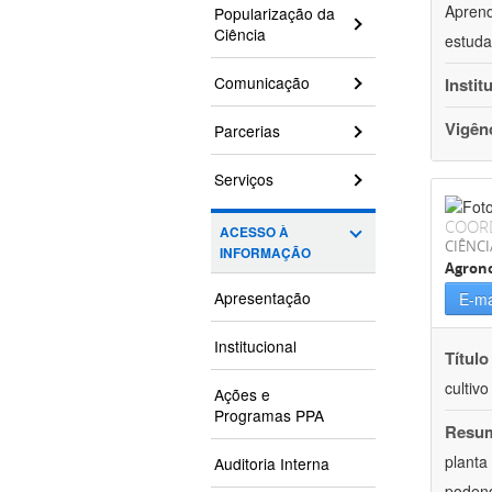
Aprend
Popularização da
Ciência
estuda
Comunicação
Instit
Vigên
Parcerias
Serviços
COOR
ACESSO À
CIÊNCI
INFORMAÇÃO
Agron
Apresentação
E-ma
Institucional
Título
cultiv
Ações e
Programas PPA
Resu
planta
Auditoria Interna
podend