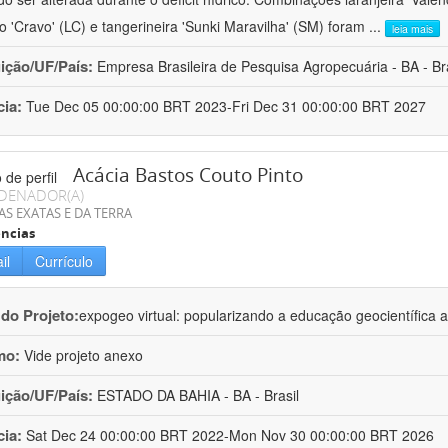
ro 'Cravo' (LC) e tangerineira 'Sunki Maravilha' (SM) foram
...
leia mais
uição/UF/País:
Empresa Brasileira de Pesquisa Agropecuária - BA - Bra
cia:
Tue Dec 05 00:00:00 BRT 2023-Fri Dec 31 00:00:00 BRT 2027
Acácia Bastos Couto Pinto
DENADOR(A)
AS EXATAS E DA TERRA
ncias
il
Currículo
 do Projeto:
expogeo virtual: popularizando a educação geocientífica a
mo:
Vide projeto anexo
uição/UF/País:
ESTADO DA BAHIA - BA - Brasil
cia:
Sat Dec 24 00:00:00 BRT 2022-Mon Nov 30 00:00:00 BRT 2026