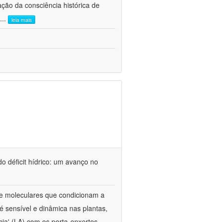
ão da consciência histórica de
...
leia mais
o déficit hídrico: um avanço no
s e moleculares que condicionam a
é sensível e dinâmica nas plantas,
cia' (LA) com os porta-enxertos