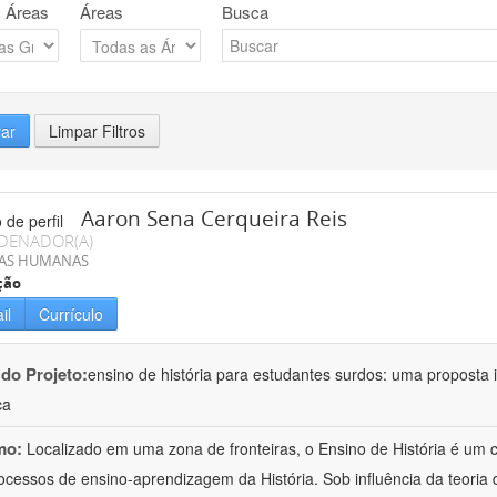
 Áreas
Áreas
Busca
rar
Limpar Filtros
Aaron Sena Cerqueira Reis
DENADOR(A)
IAS HUMANAS
ção
il
Currículo
 do Projeto:
ensino de história para estudantes surdos: uma proposta i
ca
mo:
Localizado em uma zona de fronteiras, o Ensino de História é um
ocessos de ensino-aprendizagem da História. Sob influência da teoria d