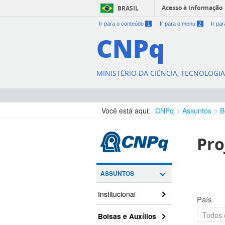
Acesso à informação
BRASIL
Ir para o conteúdo
1
Ir para o menu
2
Ir pa
CNPq
MINISTÉRIO DA CIÊNCIA, TECNOLOGI
Você está aqui:
CNPq
Assuntos
B
Pro
ASSUNTOS
Institucional
País
Bolsas e Auxílios