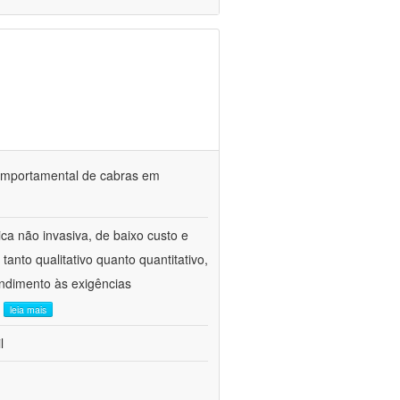
o comportamental de cabras em
ca não invasiva, de baixo custo e
tanto qualitativo quanto quantitativo,
ndimento às exigências
.
leia mais
l