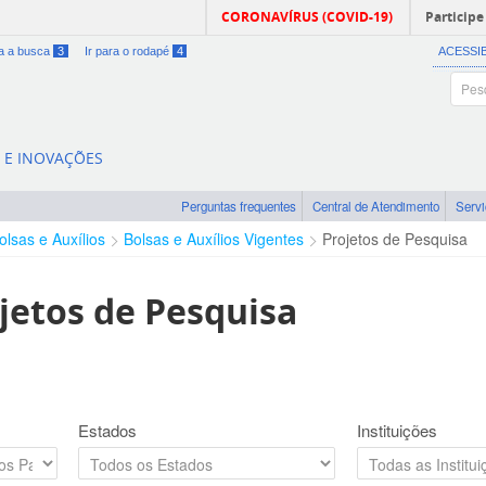
CORONAVÍRUS (COVID-19)
Participe
ra a busca
3
Ir para o rodapé
4
ACESSI
A E INOVAÇÕES
Perguntas frequentes
Central de Atendimento
Serv
olsas e Auxílios
Bolsas e Auxílios Vigentes
Projetos de Pesquisa
jetos de Pesquisa
Estados
Instituições