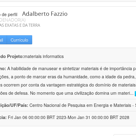
Adalberto Fazzio
DENADOR(A)
AS EXATAS E DA TERRA
il
Currículo
 do Projeto:
materials informatics
mo:
A habilidade de manusear e sintetizar materiais é de importância 
zações, a ponto de marcar eras da humanidade, como a idade da pedra, 
es ocorrem por conta da vantagem estratégica do domínio de materiais,
ções de defesa. No momento que uma civilização domina um materi
...
uição/UF/País:
Centro Nacional de Pesquisa em Energia e Materiais - S
cia:
Fri Jan 06 00:00:00 BRT 2023-Mon Jan 31 00:00:00 BRT 2028