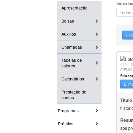
Grandes
Apresentação
Bolsas
Auxílios
Filt
Chamadas
Tabelas de
COOR
valores
CIÊNC
Educa
Calendários
E-ma
Prestação de
contas
Título
históri
Programas
Resu
Prêmios
aos pr