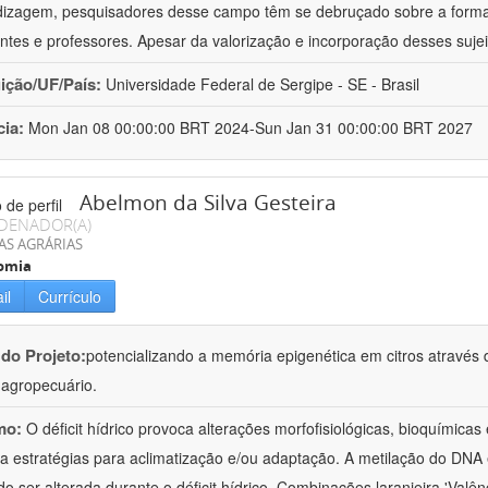
izagem, pesquisadores desse campo têm se debruçado sobre a formaç
ntes e professores. Apesar da valorização e incorporação desses sujei
uição/UF/País:
Universidade Federal de Sergipe - SE - Brasil
cia:
Mon Jan 08 00:00:00 BRT 2024-Sun Jan 31 00:00:00 BRT 2027
Abelmon da Silva Gesteira
DENADOR(A)
AS AGRÁRIAS
omia
il
Currículo
 do Projeto:
potencializando a memória epigenética em citros através d
o agropecuário.
mo:
O déficit hídrico provoca alterações morfofisiológicas, bioquímica
 a estratégias para aclimatização e/ou adaptação. A metilação do DNA 
o ser alterada durante o déficit hídrico. Combinações laranjeira 'Valên