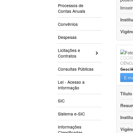
Processos de
limoei
Contas Anuais
Instit
Convênios
Vigên
Despesas
Licitações e
Contratos
COOR
CIÊNCI
Consultas Públicas
Geociê
E-ma
Lei - Acesso a
Informação
Título
SIC
Resu
Sistema e-SIC
Instit
Informações
Vigên
Classificadas