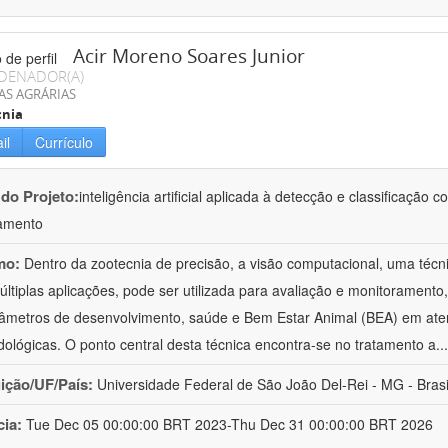
Acir Moreno Soares Junior
DENADOR(A)
AS AGRÁRIAS
cnia
il
Currículo
 do Projeto:
inteligência artificial aplicada à detecção e classificaçã
amento
mo:
Dentro da zootecnia de precisão, a visão computacional, uma técni
ltiplas aplicações, pode ser utilizada para avaliação e monitoramento, 
âmetros de desenvolvimento, saúde e Bem Estar Animal (BEA) em ate
ológicas. O ponto central desta técnica encontra-se no tratamento a
..
uição/UF/País:
Universidade Federal de São João Del-Rei - MG - Brasi
cia:
Tue Dec 05 00:00:00 BRT 2023-Thu Dec 31 00:00:00 BRT 2026