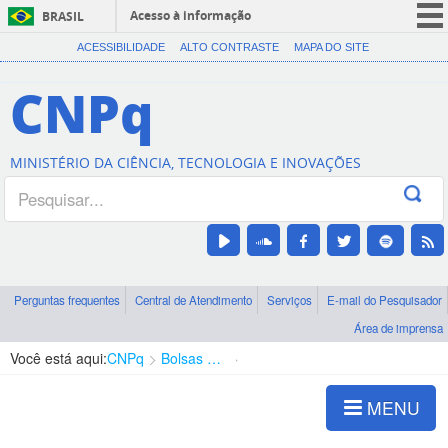
Acesso à informação
BRASIL
CORONAVÍRUS (COVID-19)
ACESSIBILIDADE
ALTO CONTRASTE
MAPA DO SITE
Participe
CNPq
Serviços
Legislação
MINISTÉRIO DA CIÊNCIA, TECNOLOGIA E INOVAÇÕES
Canais
Perguntas frequentes
Central de Atendimento
Serviços
E-mail do Pesquisador
Área de imprensa
Você está aqui:
CNPq
Bolsas e Auxílios Vigentes
Projetos de Pesquisa
MENU