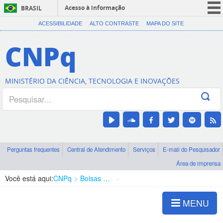
Acesso à informação
BRASIL
CORONAVÍRUS (COVID-19)
ACESSIBILIDADE
ALTO CONTRASTE
MAPA DO SITE
Participe
CNPq
Serviços
Legislação
MINISTÉRIO DA CIÊNCIA, TECNOLOGIA E INOVAÇÕES
Canais
Perguntas frequentes
Central de Atendimento
Serviços
E-mail do Pesquisador
Área de imprensa
Você está aqui:
CNPq
Bolsas e Auxílios Vigentes
Projetos de Pesquisa
MENU