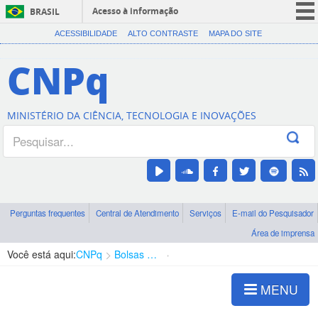
Acesso à informação
BRASIL
CORONAVÍRUS (COVID-19)
ACESSIBILIDADE
ALTO CONTRASTE
MAPA DO SITE
Participe
CNPq
Serviços
Legislação
MINISTÉRIO DA CIÊNCIA, TECNOLOGIA E INOVAÇÕES
Canais
Perguntas frequentes
Central de Atendimento
Serviços
E-mail do Pesquisador
Área de imprensa
Você está aqui:
CNPq
Bolsas e Auxílios Vigentes
Projetos de Pesquisa
MENU