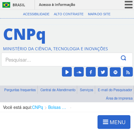
Acesso à informação
BRASIL
CORONAVÍRUS (COVID-19)
ACESSIBILIDADE
ALTO CONTRASTE
MAPA DO SITE
Participe
CNPq
Serviços
Legislação
MINISTÉRIO DA CIÊNCIA, TECNOLOGIA E INOVAÇÕES
Canais
Perguntas frequentes
Central de Atendimento
Serviços
E-mail do Pesquisador
Área de imprensa
Você está aqui:
CNPq
Bolsas e Auxílios Vigentes
Projetos de Pesquisa
MENU