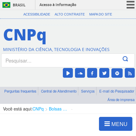
Acesso à informação
BRASIL
CORONAVÍRUS (COVID-19)
ACESSIBILIDADE
ALTO CONTRASTE
MAPA DO SITE
Participe
CNPq
Serviços
Legislação
MINISTÉRIO DA CIÊNCIA, TECNOLOGIA E INOVAÇÕES
Canais
Perguntas frequentes
Central de Atendimento
Serviços
E-mail do Pesquisador
Área de imprensa
Você está aqui:
CNPq
Bolsas e Auxílios Vigentes
Projetos de Pesquisa
MENU