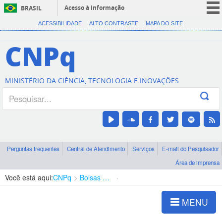
Acesso à informação
BRASIL
CORONAVÍRUS (COVID-19)
ACESSIBILIDADE
ALTO CONTRASTE
MAPA DO SITE
Participe
CNPq
Serviços
Legislação
MINISTÉRIO DA CIÊNCIA, TECNOLOGIA E INOVAÇÕES
Canais
Perguntas frequentes
Central de Atendimento
Serviços
E-mail do Pesquisador
Área de imprensa
Você está aqui:
CNPq
Bolsas e Auxílios Vigentes
Projetos de Pesquisa
MENU