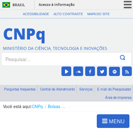
Acesso à informação
BRASIL
CORONAVÍRUS (COVID-19)
ACESSIBILIDADE
ALTO CONTRASTE
MAPA DO SITE
Participe
CNPq
Serviços
Legislação
MINISTÉRIO DA CIÊNCIA, TECNOLOGIA E INOVAÇÕES
Canais
Perguntas frequentes
Central de Atendimento
Serviços
E-mail do Pesquisador
Área de imprensa
Você está aqui:
CNPq
Bolsas e Auxílios Vigentes
Projetos de Pesquisa
MENU