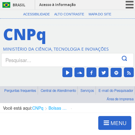
Acesso à informação
BRASIL
CORONAVÍRUS (COVID-19)
ACESSIBILIDADE
ALTO CONTRASTE
MAPA DO SITE
Participe
CNPq
Serviços
Legislação
MINISTÉRIO DA CIÊNCIA, TECNOLOGIA E INOVAÇÕES
Canais
Perguntas frequentes
Central de Atendimento
Serviços
E-mail do Pesquisador
Área de imprensa
Você está aqui:
CNPq
Bolsas e Auxílios Vigentes
Projetos de Pesquisa
MENU