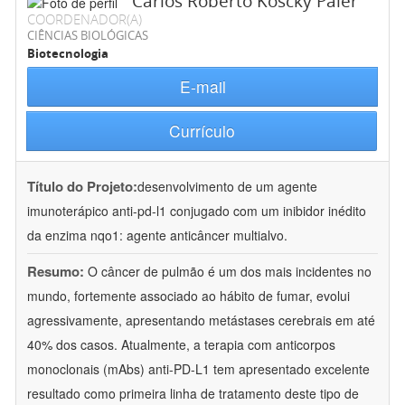
Carlos Roberto Koscky Paier
COORDENADOR(A)
CIÊNCIAS BIOLÓGICAS
Biotecnologia
E-mail
Currículo
Título do Projeto:
desenvolvimento de um agente
imunoterápico anti-pd-l1 conjugado com um inibidor inédito
da enzima nqo1: agente anticâncer multialvo.
Resumo:
O câncer de pulmão é um dos mais incidentes no
mundo, fortemente associado ao hábito de fumar, evolui
agressivamente, apresentando metástases cerebrais em até
40% dos casos. Atualmente, a terapia com anticorpos
monoclonais (mAbs) anti-PD-L1 tem apresentado excelente
resultado como primeira linha de tratamento deste tipo de