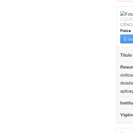
COOR
CIÊNCI
Física
E-ma
Título
Resu
civili
divisõ
aplica
Instit
Vigên