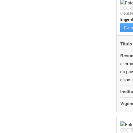
COOR
ENGEN
Engenh
E-ma
Título
Resu
altern
da pav
dispon
Instit
Vigên
COOR