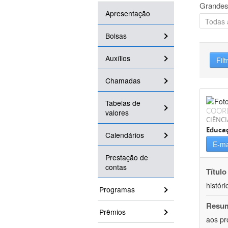
Grandes
Apresentação
Bolsas
Auxílios
Filt
Chamadas
Tabelas de
COOR
valores
CIÊNC
Educa
Calendários
E-ma
Prestação de
contas
Título
históri
Programas
Resu
Prêmios
aos pr