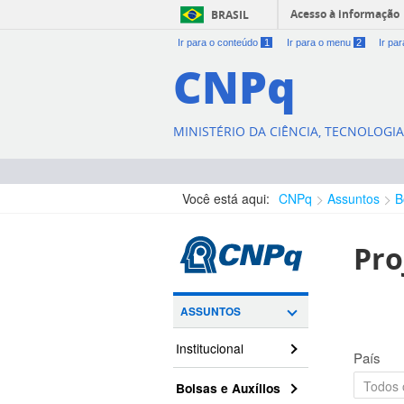
Acesso à informação
BRASIL
Ir para o conteúdo
1
Ir para o menu
2
Ir pa
CNPq
MINISTÉRIO DA CIÊNCIA, TECNOLOGI
Você está aqui:
CNPq
Assuntos
B
Pro
ASSUNTOS
Institucional
País
Bolsas e Auxílios