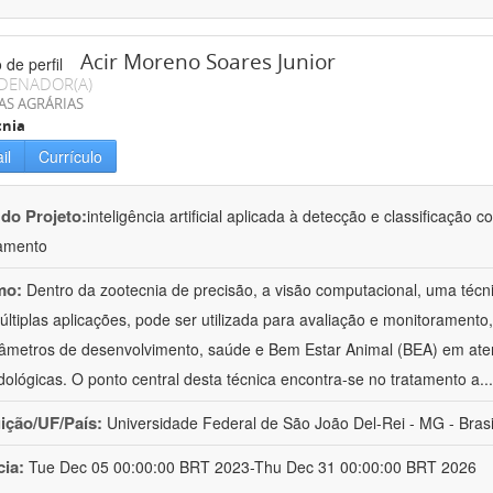
Acir Moreno Soares Junior
DENADOR(A)
AS AGRÁRIAS
cnia
il
Currículo
 do Projeto:
inteligência artificial aplicada à detecção e classificaçã
amento
mo:
Dentro da zootecnia de precisão, a visão computacional, uma técni
ltiplas aplicações, pode ser utilizada para avaliação e monitoramento, 
âmetros de desenvolvimento, saúde e Bem Estar Animal (BEA) em ate
ológicas. O ponto central desta técnica encontra-se no tratamento a
..
uição/UF/País:
Universidade Federal de São João Del-Rei - MG - Brasi
cia:
Tue Dec 05 00:00:00 BRT 2023-Thu Dec 31 00:00:00 BRT 2026