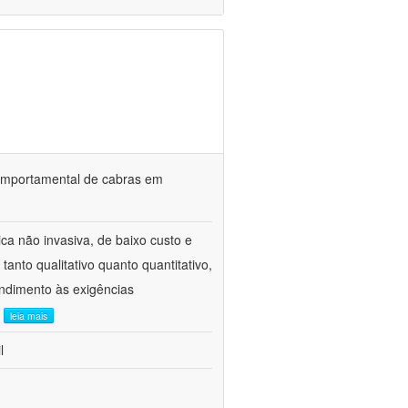
o comportamental de cabras em
ca não invasiva, de baixo custo e
tanto qualitativo quanto quantitativo,
ndimento às exigências
.
leia mais
l