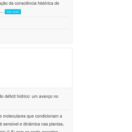
ão da consciência histórica de
...
leia mais
o déficit hídrico: um avanço no
s e moleculares que condicionam a
é sensível e dinâmica nas plantas,
cia' (LA) com os porta-enxertos