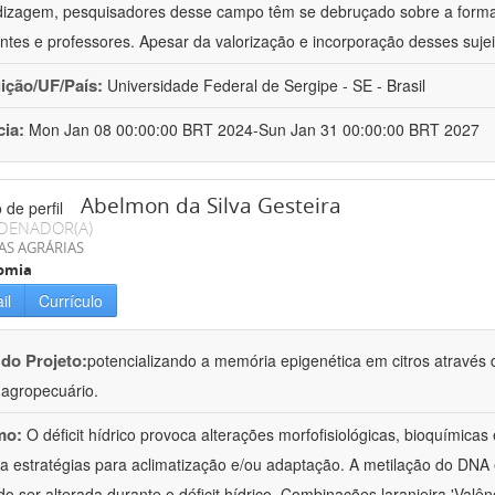
izagem, pesquisadores desse campo têm se debruçado sobre a formaç
ntes e professores. Apesar da valorização e incorporação desses sujei
uição/UF/País:
Universidade Federal de Sergipe - SE - Brasil
cia:
Mon Jan 08 00:00:00 BRT 2024-Sun Jan 31 00:00:00 BRT 2027
Abelmon da Silva Gesteira
DENADOR(A)
AS AGRÁRIAS
omia
il
Currículo
 do Projeto:
potencializando a memória epigenética em citros através d
o agropecuário.
mo:
O déficit hídrico provoca alterações morfofisiológicas, bioquímica
 a estratégias para aclimatização e/ou adaptação. A metilação do DNA 
o ser alterada durante o déficit hídrico. Combinações laranjeira 'Valên