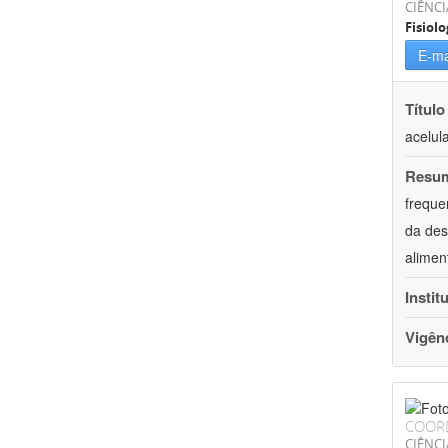
CIÊNCI
Fisiolo
E-ma
Título
acelul
Resu
freque
da des
alimen
Instit
Vigên
COOR
CIÊNCI