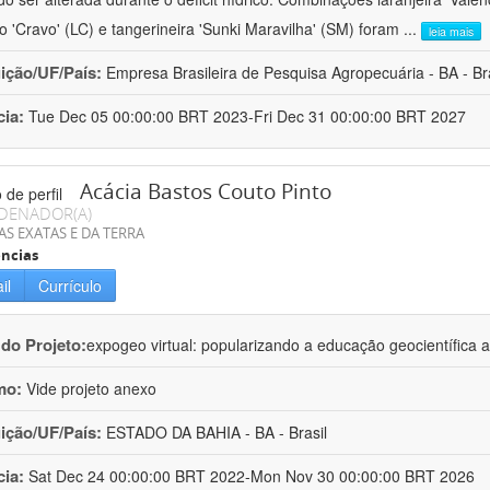
ro 'Cravo' (LC) e tangerineira 'Sunki Maravilha' (SM) foram
...
leia mais
uição/UF/País:
Empresa Brasileira de Pesquisa Agropecuária - BA - Bra
cia:
Tue Dec 05 00:00:00 BRT 2023-Fri Dec 31 00:00:00 BRT 2027
Acácia Bastos Couto Pinto
DENADOR(A)
AS EXATAS E DA TERRA
ncias
il
Currículo
 do Projeto:
expogeo virtual: popularizando a educação geocientífica a
mo:
Vide projeto anexo
uição/UF/País:
ESTADO DA BAHIA - BA - Brasil
cia:
Sat Dec 24 00:00:00 BRT 2022-Mon Nov 30 00:00:00 BRT 2026