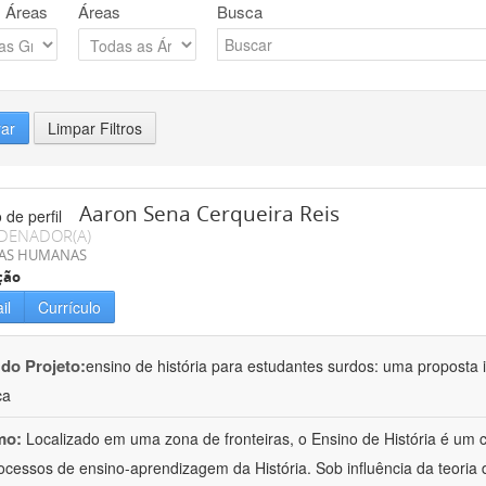
 Áreas
Áreas
Busca
rar
Limpar Filtros
Aaron Sena Cerqueira Reis
DENADOR(A)
IAS HUMANAS
ção
il
Currículo
 do Projeto:
ensino de história para estudantes surdos: uma proposta i
ca
mo:
Localizado em uma zona de fronteiras, o Ensino de História é um
ocessos de ensino-aprendizagem da História. Sob influência da teoria d