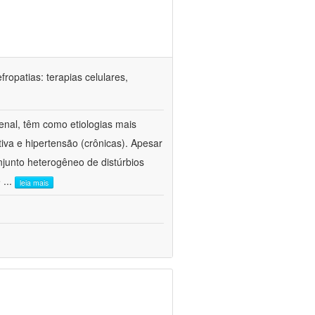
ropatias: terapias celulares,
enal, têm como etiologias mais
iva e hipertensão (crônicas). Apesar
junto heterogêneo de distúrbios
e
...
leia mais