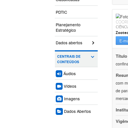
PDTIC
COOR
Planejamento
CIÊNCI
Estratégico
Zoote
E-ma
Dados abertos
Título
CENTRAIS DE
CONTEÚDOS
confin
Áudios
Resu
com mú
Vídeos
de par
mercad
Imagens
Instit
Dados Abertos
Vigên