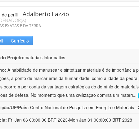
Adalberto Fazzio
DENADOR(A)
AS EXATAS E DA TERRA
il
Currículo
 do Projeto:
materials informatics
mo:
A habilidade de manusear e sintetizar materiais é de importância 
zações, a ponto de marcar eras da humanidade, como a idade da pedra, 
es ocorrem por conta da vantagem estratégica do domínio de materiais,
ções de defesa. No momento que uma civilização domina um materi
...
uição/UF/País:
Centro Nacional de Pesquisa em Energia e Materiais - S
cia:
Fri Jan 06 00:00:00 BRT 2023-Mon Jan 31 00:00:00 BRT 2028