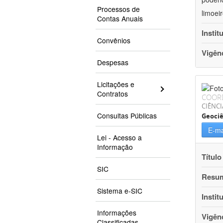
Processos de
limoei
Contas Anuais
Instit
Convênios
Vigên
Despesas
Licitações e
Contratos
COOR
CIÊNCI
Consultas Públicas
Geociê
E-ma
Lei - Acesso a
Informação
Título
SIC
Resu
Sistema e-SIC
Instit
Informações
Vigên
Classificadas