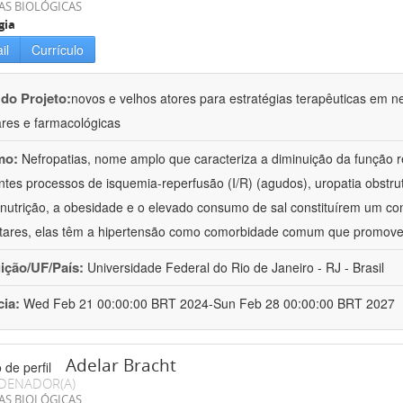
AS BIOLÓGICAS
gia
il
Currículo
 do Projeto:
novos e velhos atores para estratégias terapêuticas em nef
ares e farmacológicas
mo:
Nefropatias, nome amplo que caracteriza a diminuição da função r
ntes processos de isquemia-reperfusão (I/R) (agudos), uropatia obstrut
nutrição, a obesidade e o elevado consumo de sal constituírem um con
tares, elas têm a hipertensão como comorbidade comum que promov
uição/UF/País:
Universidade Federal do Rio de Janeiro - RJ - Brasil
cia:
Wed Feb 21 00:00:00 BRT 2024-Sun Feb 28 00:00:00 BRT 2027
Adelar Bracht
DENADOR(A)
AS BIOLÓGICAS