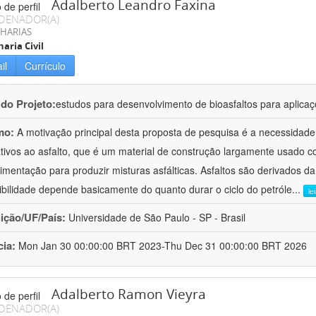
Adalberto Leandro Faxina
DENADOR(A)
HARIAS
aria Civil
il
Currículo
 do Projeto:
estudos para desenvolvimento de bioasfaltos para aplic
mo:
A motivação principal desta proposta de pesquisa é a necessidade
ativos ao asfalto, que é um material de construção largamente usado 
imentação para produzir misturas asfálticas. Asfaltos são derivados da
ibilidade depende basicamente do quanto durar o ciclo do petróle
...
le
uição/UF/País:
Universidade de São Paulo - SP - Brasil
cia:
Mon Jan 30 00:00:00 BRT 2023-Thu Dec 31 00:00:00 BRT 2026
Adalberto Ramon Vieyra
DENADOR(A)