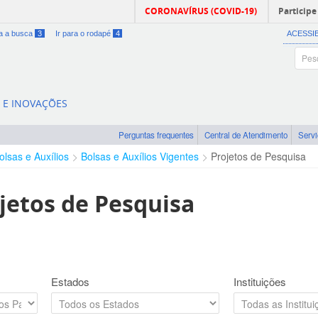
CORONAVÍRUS (COVID-19)
Participe
ra a busca
3
Ir para o rodapé
4
ACESSI
A E INOVAÇÕES
Perguntas frequentes
Central de Atendimento
Serv
olsas e Auxílios
Bolsas e Auxílios Vigentes
Projetos de Pesquisa
jetos de Pesquisa
Estados
Instituições