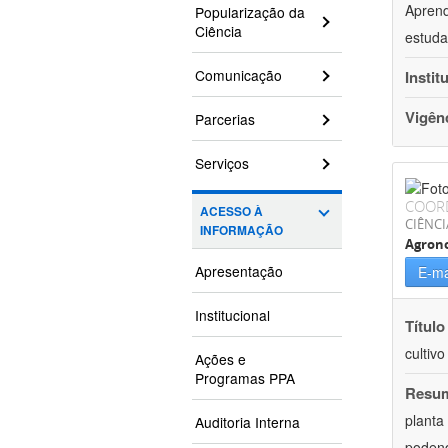
Aprend
Popularização da
Ciência
estuda
Comunicação
Instit
Vigên
Parcerias
Serviços
COOR
ACESSO À
CIÊNCI
INFORMAÇÃO
Agron
Apresentação
E-ma
Institucional
Título
cultiv
Ações e
Programas PPA
Resu
planta
Auditoria Interna
podend