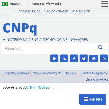
Acesso à informação
BRASIL
CORONAVÍRUS (COVID-19)
ACESSIBILIDADE
ALTO CONTRASTE
MAPA DO SITE
Participe
CNPq
Serviços
Legislação
MINISTÉRIO DA CIÊNCIA, TECNOLOGIA E INOVAÇÕES
Canais
Perguntas frequentes
Central de Atendimento
Serviços
E-mail do Pesquisador
Área de imprensa
Você está aqui:
CNPq
Bolsas e Auxílios Vigentes
Projetos de Pesquisa
MENU