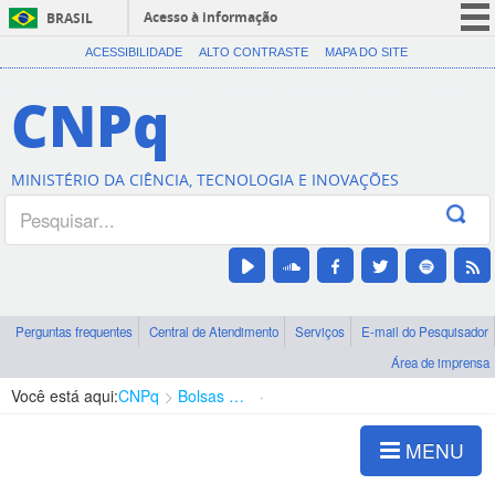
Acesso à informação
BRASIL
CORONAVÍRUS (COVID-19)
ACESSIBILIDADE
ALTO CONTRASTE
MAPA DO SITE
Participe
CNPq
Serviços
Legislação
MINISTÉRIO DA CIÊNCIA, TECNOLOGIA E INOVAÇÕES
Canais
Perguntas frequentes
Central de Atendimento
Serviços
E-mail do Pesquisador
Área de imprensa
Você está aqui:
CNPq
Bolsas e Auxílios Vigentes
Projetos de Pesquisa
MENU