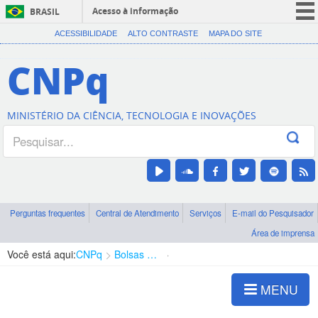
Acesso à informação
BRASIL
CORONAVÍRUS (COVID-19)
ACESSIBILIDADE
ALTO CONTRASTE
MAPA DO SITE
Participe
CNPq
Serviços
Legislação
MINISTÉRIO DA CIÊNCIA, TECNOLOGIA E INOVAÇÕES
Canais
Perguntas frequentes
Central de Atendimento
Serviços
E-mail do Pesquisador
Área de imprensa
Você está aqui:
CNPq
Bolsas e Auxílios Vigentes
Projetos de Pesquisa
MENU