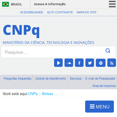
Acesso à informação
BRASIL
CORONAVÍRUS (COVID-19)
ACESSIBILIDADE
ALTO CONTRASTE
MAPA DO SITE
Participe
CNPq
Serviços
Legislação
MINISTÉRIO DA CIÊNCIA, TECNOLOGIA E INOVAÇÕES
Canais
Perguntas frequentes
Central de Atendimento
Serviços
E-mail do Pesquisador
Área de imprensa
Você está aqui:
CNPq
Bolsas e Auxílios Vigentes
Projetos de Pesquisa
MENU