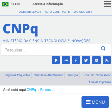
Acesso à informação
BRASIL
CORONAVÍRUS (COVID-19)
ACESSIBILIDADE
ALTO CONTRASTE
MAPA DO SITE
Participe
CNPq
Serviços
Legislação
MINISTÉRIO DA CIÊNCIA, TECNOLOGIA E INOVAÇÕES
Canais
Perguntas frequentes
Central de Atendimento
Serviços
E-mail do Pesquisador
Área de imprensa
Você está aqui:
CNPq
Bolsas e Auxílios Vigentes
Projetos de Pesquisa
MENU