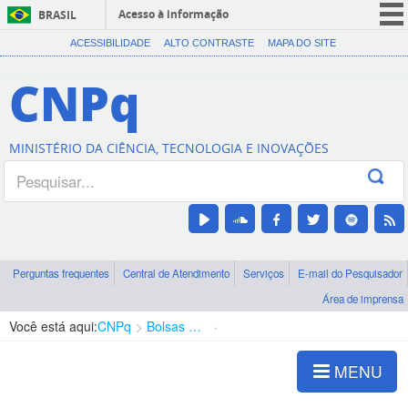
Acesso à informação
BRASIL
CORONAVÍRUS (COVID-19)
ACESSIBILIDADE
ALTO CONTRASTE
MAPA DO SITE
Participe
CNPq
Serviços
Legislação
MINISTÉRIO DA CIÊNCIA, TECNOLOGIA E INOVAÇÕES
Canais
Perguntas frequentes
Central de Atendimento
Serviços
E-mail do Pesquisador
Área de imprensa
Você está aqui:
CNPq
Bolsas e Auxílios Vigentes
Projetos de Pesquisa
MENU